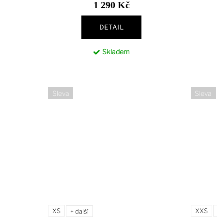
1 290 Kč
DETAIL
Skladem
Sleva
Sleva
XS
XXS
+ další