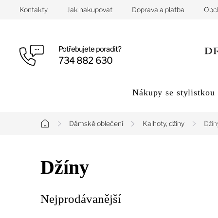
Přejít
Kontakty
Jak nakupovat
Doprava a platba
Obc
na
obsah
Potřebujete poradit?
734 882 630
Nákupy se stylistkou
Dámské oblečení
Kalhoty, džíny
Džín
Domů
Džíny
Nejprodávanější