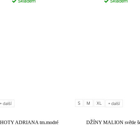
Skladem
Skladem
S
M
XL
+ další
+ další
HOTY ADRIANA tm.modré
DŽÍNY MALION světle š