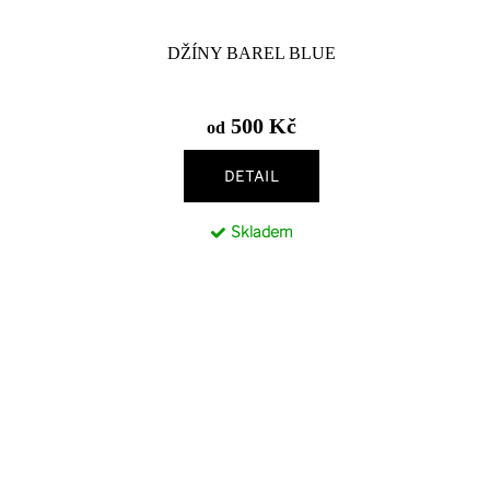
DŽÍNY BAREL BLUE
500 Kč
od
DETAIL
Skladem
O
v
l
á
S