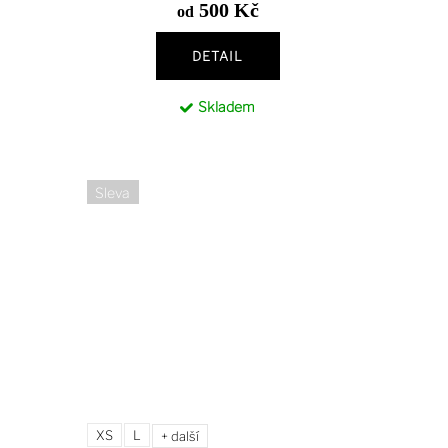
500 Kč
od
DETAIL
Skladem
Sleva
XS
L
+ další