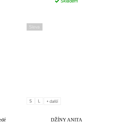
Skladem
Sleva
S
L
+ další
edé
DŽÍNY ANITA