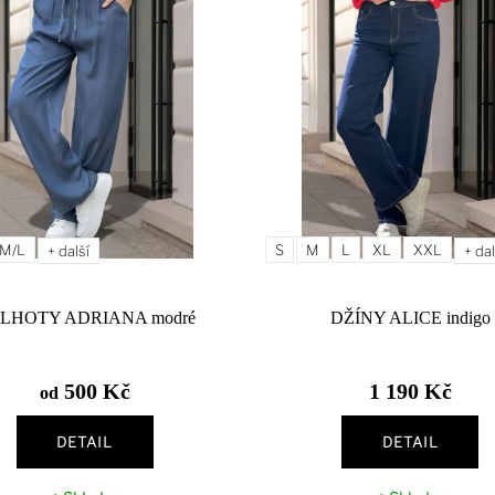
M/L
S
M
L
XL
XXL
+ další
+ dal
LHOTY ADRIANA modré
DŽÍNY ALICE indigo
500 Kč
1 190 Kč
od
DETAIL
DETAIL