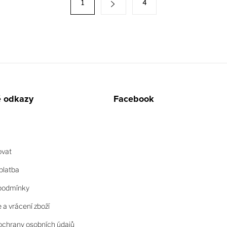
1
4
é odkazy
Facebook
ovat
platba
podmínky
a vrácení zboží
chrany osobních údajů