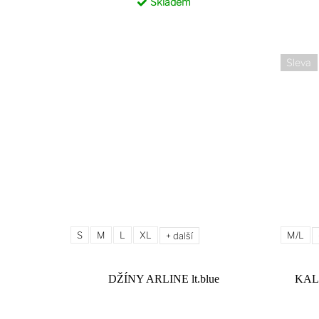
Skladem
Sleva
S
M
L
XL
M/L
+ další
DŽÍNY ARLINE lt.blue
KAL