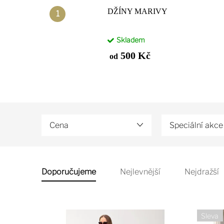
DŽÍNY MARIVY
Skladem
500 Kč
od
Cena
Speciální akce
V
ý
Ř
Doporučujeme
Nejlevnější
Nejdražší
p
a
i
z
Sleva