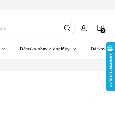
ny osobních údajů
NÁKU
KOŠÍ
Dámská obuv a doplňky
Dárkové po