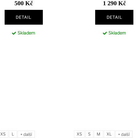
500 Kč
1 290 Kč
DETAIL
DETAIL
Skladem
Skladem
XS
L
XS
S
M
XL
+ další
+ další