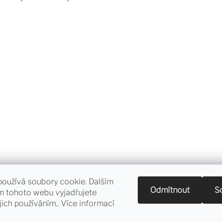
oužívá soubory cookie. Dalším
Sledování objednávky a vrácení zboží
Odmítnout
S
m tohoto webu vyjadřujete
jich používáním.. Více informací