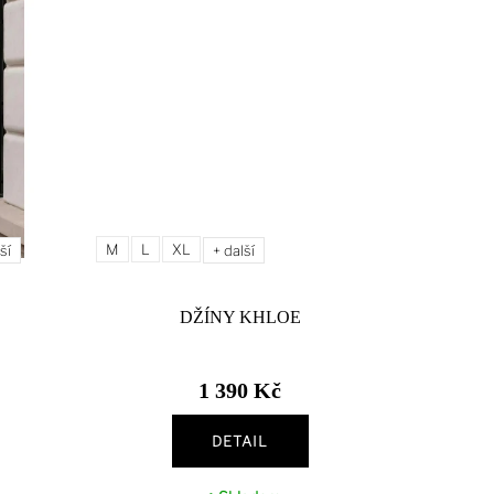
M
L
XL
ší
+ další
DŽÍNY KHLOE
1 390 Kč
DETAIL