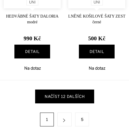
UNI
UNI
HEDVÁBNÉ ŠATY DALORIA
LNĚNÉ KOŠILOVÉ ŠATY ZEST
modré
černé
990 Kč
500 Kč
DETAIL
DETAIL
Na dotaz
Na dotaz
O
NAČÍST 12 DALŠÍCH
v
l
á
S
1
5
d
t