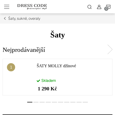
Přejít
N
na
obsah
Šaty, sukně, overaly
K
Šaty
Nejprodávanější
ŠATY MOLLY džínové
Skladem
1 290 Kč