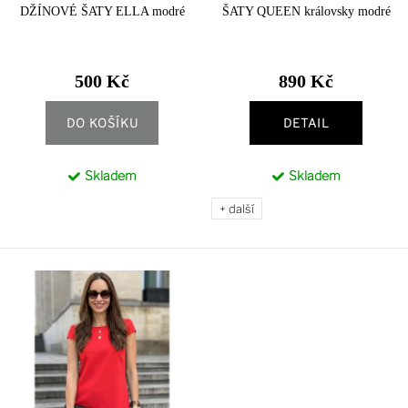
DŽÍNOVÉ ŠATY ELLA modré
ŠATY QUEEN královsky modré
ů
t
ů
500 Kč
890 Kč
DO KOŠÍKU
DETAIL
Skladem
Skladem
+ další