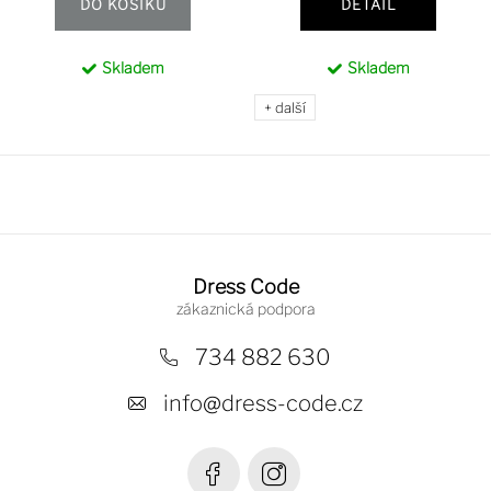
DO KOŠÍKU
DETAIL
Skladem
Skladem
+ další
Z
á
Dress Code
p
a
734 882 630
t
info
@
dress-code.cz
í