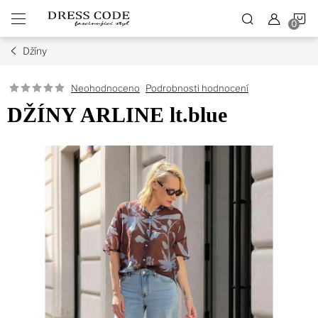
Přejít
N
na
obsah
Džíny
K
Podrobnosti hodnocení
Neohodnoceno
DŽÍNY ARLINE lt.blue