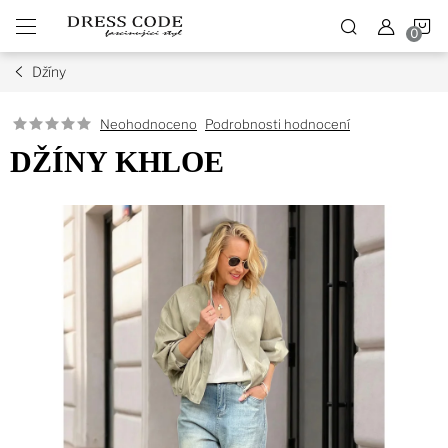
Přejít
N
na
obsah
Džíny
K
Podrobnosti hodnocení
Neohodnoceno
DŽÍNY KHLOE