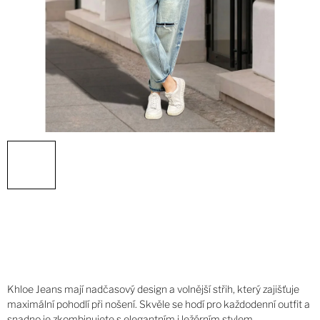
Khloe Jeans mají nadčasový design a volnější střih, který zajišťuje
maximální pohodlí při nošení. Skvěle se hodí pro každodenní outfit a
snadno je zkombinujete s elegantním i ležérním stylem.