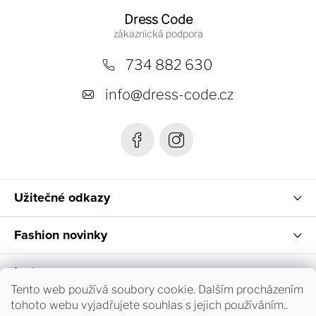
á
Dress Code
p
a
734 882 630
t
info
@
dress-code.cz
í
Užitečné odkazy
Fashion novinky
Instagram
Tento web používá soubory cookie. Dalším procházením
tohoto webu vyjadřujete souhlas s jejich používáním..