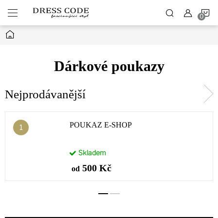
Přejít
N
na
obsah
Domů
K
Dárkové poukazy
Nejprodávanější
POUKAZ E-SHOP
Skladem
500 Kč
od