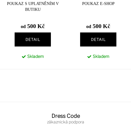
POUKAZ S UPLATNĚNÍM V
POUKAZ E-SHOP
ů
t
BUTIKU
ů
500 Kč
500 Kč
od
od
DETAIL
DETAIL
Skladem
Skladem
O
v
l
á
Z
d
á
Dress Code
a
p
c