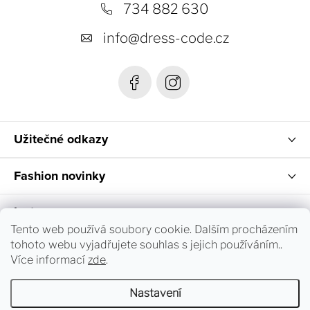
a
734 882 630
í
p
t
info
@
dress-code.cz
r
í
v
k
y
v
ý
Užitečné odkazy
p
i
Fashion novinky
s
u
Instagram
Tento web používá soubory cookie. Dalším procházením
tohoto webu vyjadřujete souhlas s jejich používáním..
Sledování objednávky a vrácení zboží
Více informací
zde
.
Nastavení