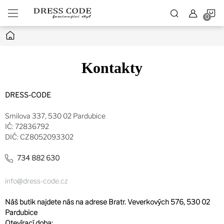
Přejít
N
na
obsah
Domů
K
Kontakty
DRESS-CODE
Smilova 337, 530 02 Pardubice
IČ: 72836792
DIČ: CZ8052093302
734 882 630
info@dress-code.cz
Náš butik najdete nás na adrese
Bratr. Veverkových 576, 530 02
Pardubice
Otevírací doba: