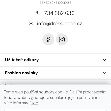
p
a
734 882 630
t
info
@
dress-code.cz
í
Užitečné odkazy
Fashion novinky
Instagram
Tento web používá soubory cookie. Dalším procházením
tohoto webu vyjadřujete souhlas s jejich používáním..
Sledování objednávky a vrácení zboží
Více informací
zde
.