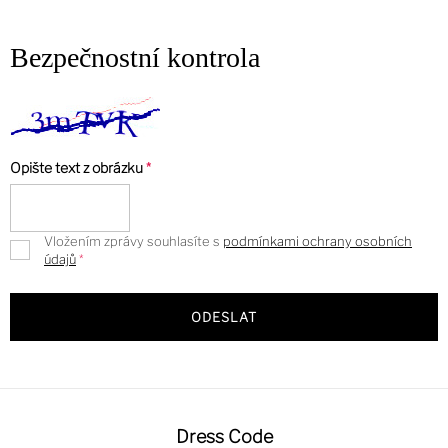
Bezpečnostní kontrola
Opište text z obrázku
Vložením zprávy souhlasíte s
podmínkami ochrany osobních
údajů
ODESLAT
Z
á
Dress Code