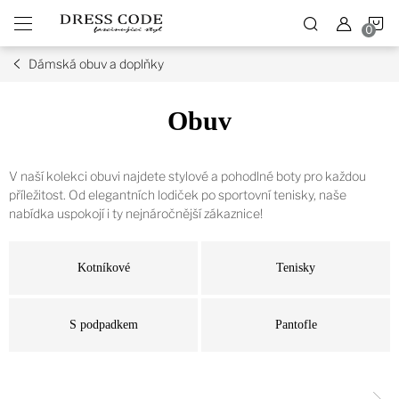
Přejít
N
na
obsah
Dámská obuv a doplňky
K
Obuv
V naší kolekci obuvi najdete stylové a pohodlné boty pro každou
příležitost. Od elegantních lodiček po sportovní tenisky, naše
nabídka uspokojí i ty nejnáročnější zákaznice!
Kotníkové
Tenisky
S podpadkem
Pantofle