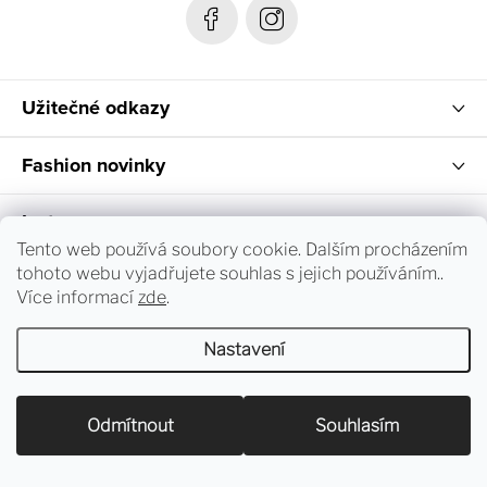
k
y
v
ý
Užitečné odkazy
p
i
Fashion novinky
s
u
Instagram
Tento web používá soubory cookie. Dalším procházením
tohoto webu vyjadřujete souhlas s jejich používáním..
Sledování objednávky a vrácení zboží
Více informací
zde
.
Nastavení
Copyright 2026
dress-code.cz
. Všechna práva vyhrazena.
Upravit nastavení cookies
Odmítnout
Souhlasím
Vytvořil Shoptet