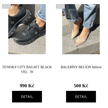
s
n
Sleva
Sleva
Nejprodávanější
p
í
r
p
Abecedně
o
r
d
o
u
d
k
u
t
k
TENISKY CITY BAGATT BLACK
BALERÍNY BELION béžové
ů
t
VEL. 39
ů
990 Kč
500 Kč
DETAIL
DETAIL