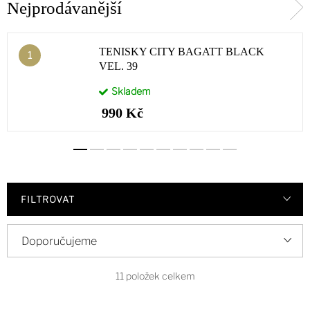
Nejprodávanější
TENISKY CITY BAGATT BLACK
VEL. 39
Skladem
990 Kč
FILTROVAT
V
Ř
Doporučujeme
ý
a
Nejlevnější
p
z
11
položek celkem
i
e
Nejdražší