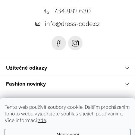
p
a
734 882 630
t
info
@
dress-code.cz
í
Užitečné odkazy
Fashion novinky
Instagram
Tento web používá soubory cookie. Dalším procházením
tohoto webu vyjadřujete souhlas s jejich používáním..
Sledování objednávky a vrácení zboží
Více informací
zde
.
Nastavení