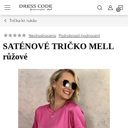
Přejít
N
na
obsah
Trička kr. rukáv
K
Podrobnosti hodnocení
Neohodnoceno
SATÉNOVÉ TRIČKO MELL
růžové