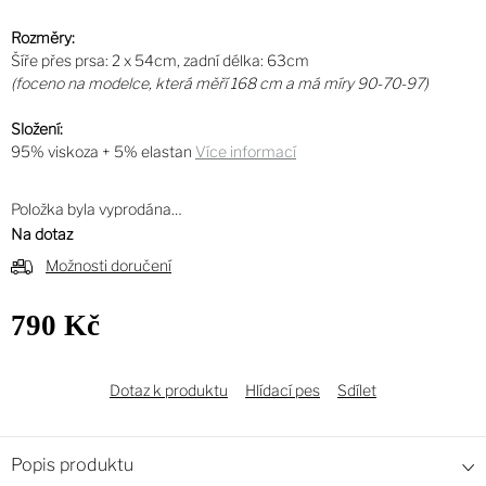
Rozměry:
Šíře přes prsa: 2 x 54cm, zadní délka: 63cm
(foceno na modelce, která měří 168 cm a má míry 90-70-97)
Složení:
95% viskoza + 5% elastan
Více informací
Položka byla vyprodána…
Na dotaz
Možnosti doručení
790 Kč
Měrná
cena:
Dotaz k produktu
Hlídací pes
Sdílet
Popis produktu