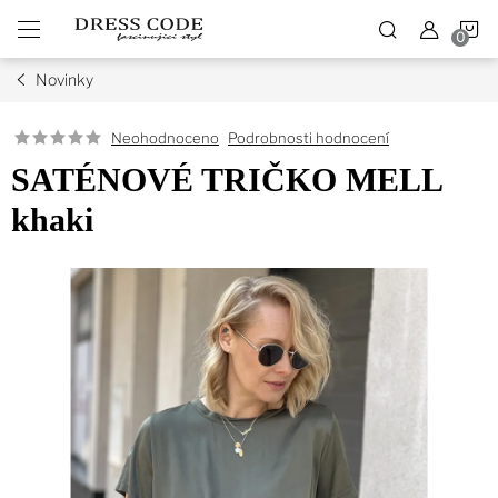
Přejít
N
na
obsah
Novinky
K
Podrobnosti hodnocení
Neohodnoceno
SATÉNOVÉ TRIČKO MELL
khaki