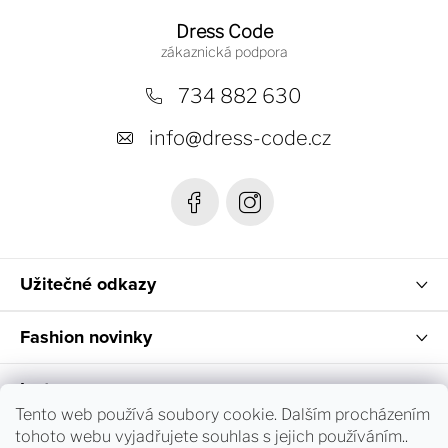
á
Dress Code
p
a
734 882 630
t
info
@
dress-code.cz
í
Užitečné odkazy
Fashion novinky
Instagram
Tento web používá soubory cookie. Dalším procházením
tohoto webu vyjadřujete souhlas s jejich používáním..