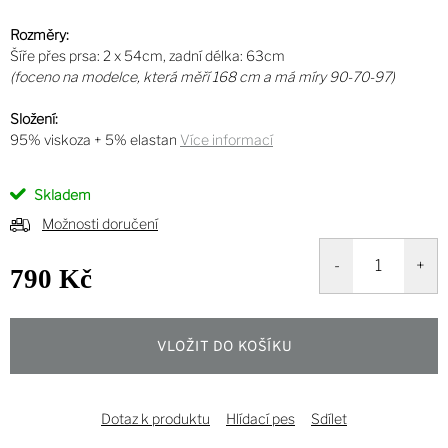
Rozměry:
Šíře přes prsa: 2 x 54cm, zadní délka: 63cm
(foceno na modelce, která měří 168 cm a má míry 90-70-97)
Složení:
95% viskoza + 5% elastan
Více informací
Skladem
Možnosti doručení
790 Kč
Měrná
cena:
VLOŽIT DO KOŠÍKU
Dotaz k produktu
Hlídací pes
Sdílet