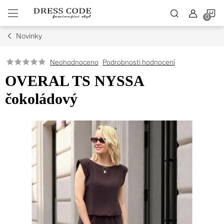
Přejít
N
na
obsah
Novinky
K
Podrobnosti hodnocení
Neohodnoceno
OVERAL TS NYSSA
čokoládový