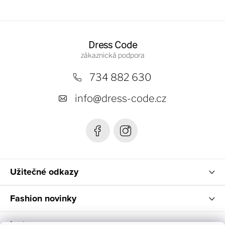
Z
á
Dress Code
p
a
734 882 630
t
info
@
dress-code.cz
í
Užitečné odkazy
Fashion novinky
Instagram