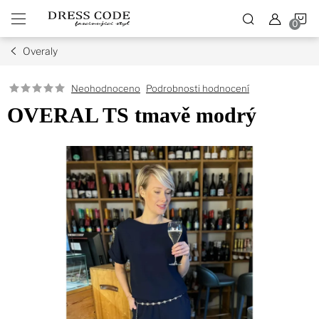
Přejít
N
na
obsah
Overaly
K
Podrobnosti hodnocení
Neohodnoceno
OVERAL TS tmavě modrý