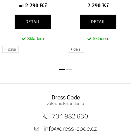
2 290 Kč
2 290 Kč
od
DETAIL
DETAIL
Skladem
Skladem
+ další
+ další
Z
á
Dress Code
p
a
734 882 630
t
info
@
dress-code.cz