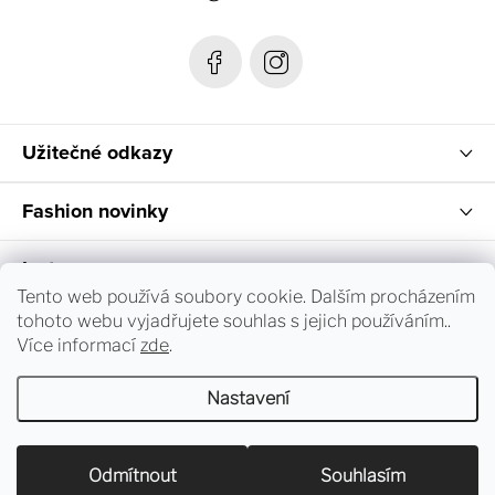
í
Užitečné odkazy
Fashion novinky
Instagram
Tento web používá soubory cookie. Dalším procházením
tohoto webu vyjadřujete souhlas s jejich používáním..
Sledování objednávky a vrácení zboží
Více informací
zde
.
Nastavení
Copyright 2026
dress-code.cz
. Všechna práva vyhrazena.
Upravit nastavení cookies
Odmítnout
Souhlasím
Vytvořil Shoptet