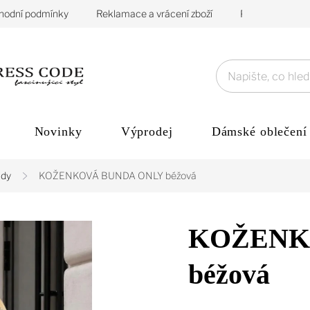
hodní podmínky
Reklamace a vrácení zboží
Podmínky ochra
Novinky
Výprodej
Dámské oblečení
dy
KOŽENKOVÁ BUNDA ONLY béžová
KOŽENK
béžová