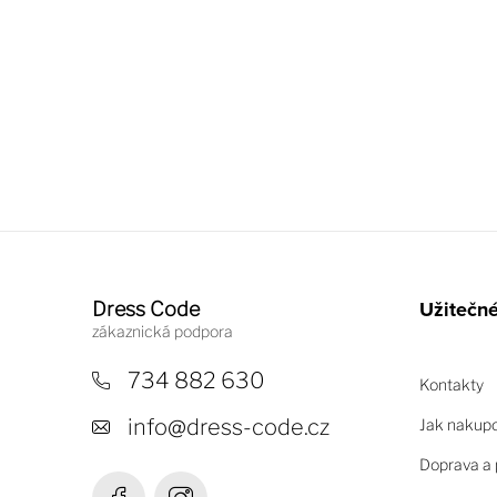
Z
á
Užitečn
Dress Code
p
a
734 882 630
Kontakty
t
info
@
dress-code.cz
Jak nakup
í
Doprava a 