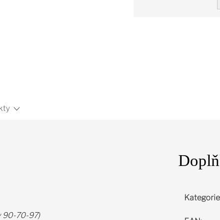
Měrná
cena:
kty
Doplň
Kategorie
y 90-70-97)