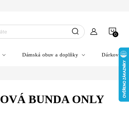
ny osobních údajů
NÁKU
KOŠÍ
Dámská obuv a doplňky
Dárkové po
OVÁ BUNDA ONLY