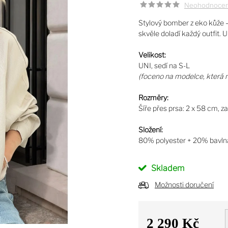
Neohodnoce
Stylový bomber z eko kůže – 
skvěle doladí každý outfit. 
Velikost:
UNI, sedí na S-L
(foceno na modelce, která 
Rozměry:
Šíře přes prsa: 2 x 58 cm, z
Složení:
80% polyester + 20% bavln
Skladem
Možnosti doručení
2 290 Kč