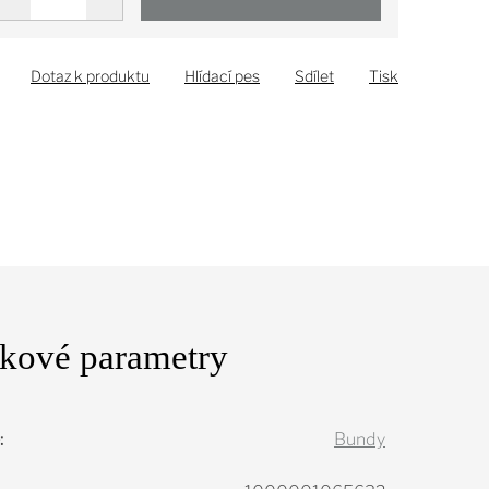
Dotaz k produktu
Hlídací pes
Sdílet
Tisk
kové parametry
:
Bundy