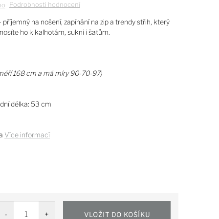
Podrobnosti hodnocení
no
příjemný na nošení, zapínání na zip a trendy střih, který
Unosíte ho k kalhotám, sukni i šatům.
měří 168 cm a má míry 90-70-97)
adní délka: 53 cm
a
Více informací
VLOŽIT DO KOŠÍKU