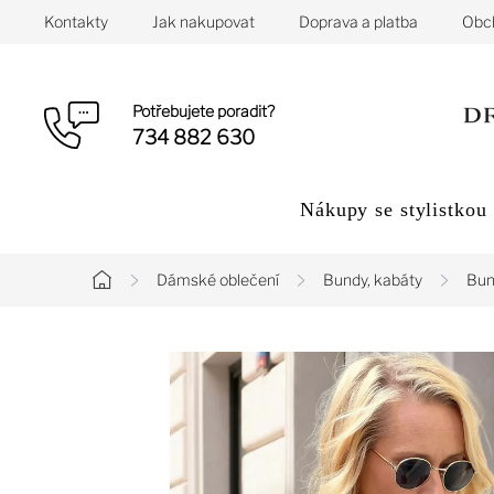
Přejít
Kontakty
Jak nakupovat
Doprava a platba
Obc
na
obsah
Potřebujete poradit?
734 882 630
Nákupy se stylistkou
Dámské oblečení
Bundy, kabáty
Bun
Domů