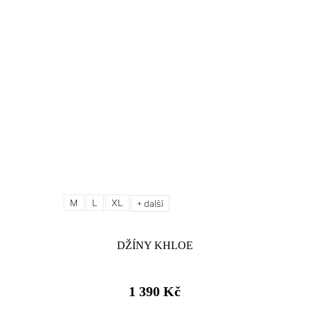
M
L
XL
+ další
DŽÍNY KHLOE
1 390 Kč