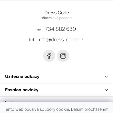
Z
á
Dress Code
p
a
734 882 630
t
info
@
dress-code.cz
í
Užitečné odkazy
Fashion novinky
Instagram
Tento web používá soubory cookie. Dalším procházením