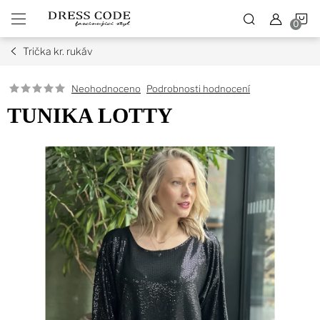
Přejít
N
na
obsah
Trička kr. rukáv
K
Podrobnosti hodnocení
Neohodnoceno
TUNIKA LOTTY