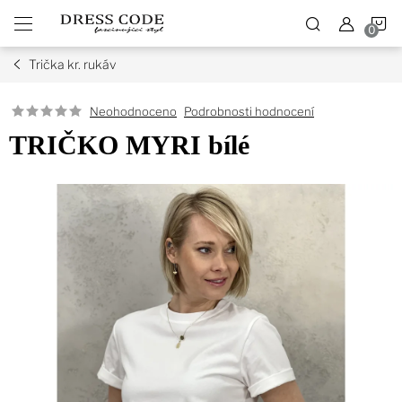
Přejít
N
na
obsah
Trička kr. rukáv
K
Podrobnosti hodnocení
Neohodnoceno
TRIČKO MYRI bílé