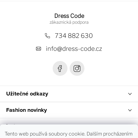
Z
á
Dress Code
p
a
734 882 630
t
info
@
dress-code.cz
í
Užitečné odkazy
Fashion novinky
Instagram
Tento web používá soubory cookie. Dalším procházením