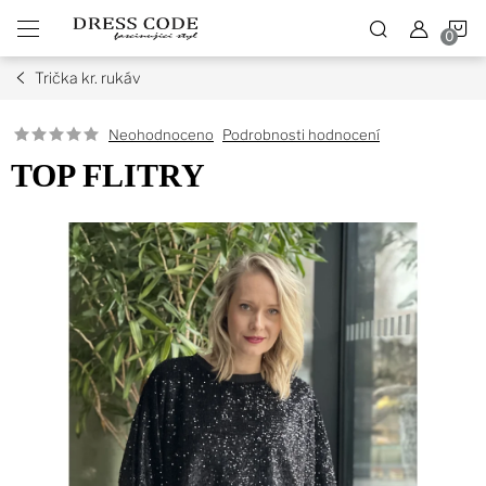
Přejít
N
na
obsah
Trička kr. rukáv
K
Podrobnosti hodnocení
Neohodnoceno
TOP FLITRY