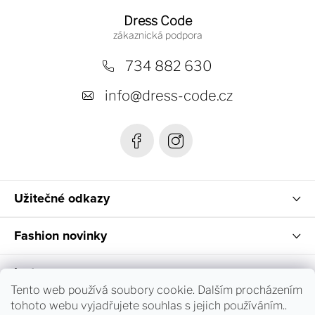
á
Dress Code
p
a
734 882 630
t
info
@
dress-code.cz
í
Užitečné odkazy
Fashion novinky
Instagram
Tento web používá soubory cookie. Dalším procházením
tohoto webu vyjadřujete souhlas s jejich používáním..