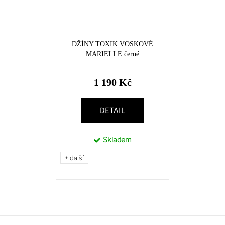
DŽÍNY TOXIK VOSKOVÉ
MARIELLE černé
1 190 Kč
DETAIL
Skladem
+ další
Z