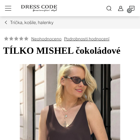
Přejít
N
na
obsah
Trička, košile, halenky
K
Podrobnosti hodnocení
Neohodnoceno
TÍLKO MISHEL čokoládové