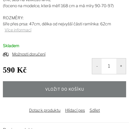
(foceno na modelce, která měří 168 cm a má míry 90-70-97)
ROZMĚRY:
šíře přes prsa: 47cm, délka od nejvyšší části ramínka: 62cm
Více informací
Skladem
Možnosti doručení
590 Kč
Měrná
cena:
VLOŽIT DO KOŠÍKU
Dotaz k produktu
Hlídací pes
Sdílet