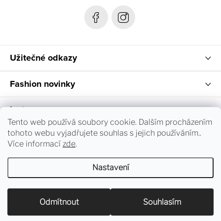
Užitečné odkazy
Fashion novinky
Instagram
Tento web používá soubory cookie. Dalším procházením
tohoto webu vyjadřujete souhlas s jejich používáním..
Sledování objednávky a vrácení zboží
Více informací
zde
.
Nastavení
Copyright 2026
dress-code.cz
. Všechna práva vyhrazena.
Upravit nastavení cookies
Odmítnout
Souhlasím
Vytvořil Shoptet