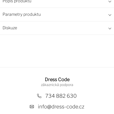
Popis produktu
Parametry produktu
Diskuze
Z
á
Dress Code
p
a
734 882 630
t
info
@
dress-code.cz
í