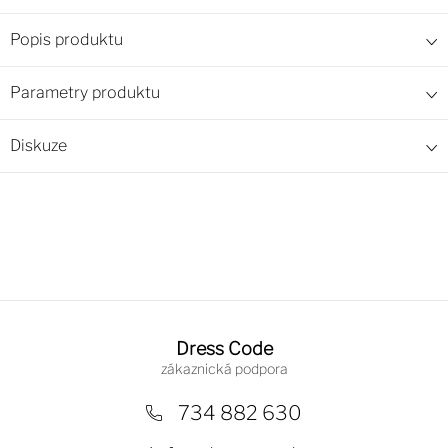
Popis produktu
Parametry produktu
Diskuze
Z
á
Dress Code
p
a
734 882 630