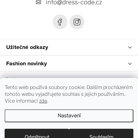
t
info
@
dress-code.cz
í
Užitečné odkazy
Fashion novinky
Instagram
Tento web používá soubory cookie. Dalším procházením
tohoto webu vyjadřujete souhlas s jejich používáním..
Sledování objednávky a vrácení zboží
Více informací
zde
.
Nastavení
Copyright 2026
dress-code.cz
. Všechna práva vyhrazena.
Upravit nastavení cookies
Odmítnout
Souhlasím