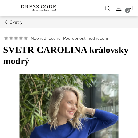
Přejít
N
na
obsah
Svetry
K
Podrobnosti hodnocení
Neohodnoceno
SVETR CAROLINA královsky
modrý