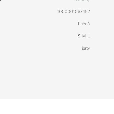
1000001067452
hnědá
S, M, L
šaty