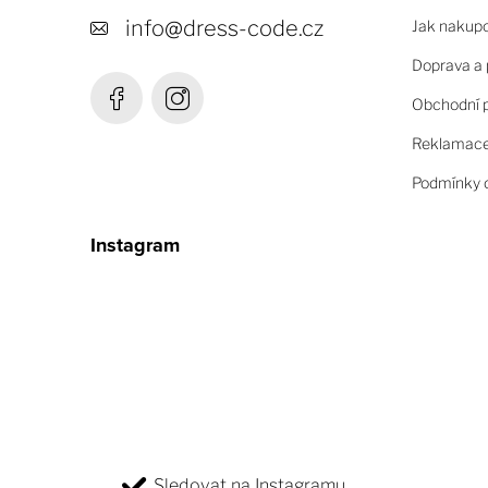
t
info
@
dress-code.cz
Jak nakup
í
Doprava a 
Obchodní 
Reklamace 
Podmínky o
Instagram
Sledovat na Instagramu