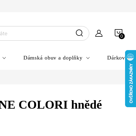
ny osobních údajů
NÁKU
KOŠÍ
Dámská obuv a doplňky
Dárkové po
NE COLORI hnědé