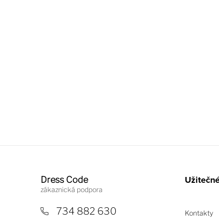
Z
á
Užitečn
Dress Code
p
a
734 882 630
Kontakty