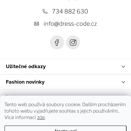
p
a
734 882 630
t
info
@
dress-code.cz
í
Užitečné odkazy
Fashion novinky
Instagram
Tento web používá soubory cookie. Dalším procházením
tohoto webu vyjadřujete souhlas s jejich používáním..
Sledování objednávky a vrácení zboží
Více informací
zde
.