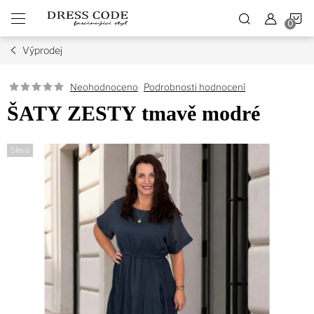
Přejít
N
na
obsah
Výprodej
K
Podrobnosti hodnocení
Neohodnoceno
ŠATY ZESTY tmavě modré
Sleva