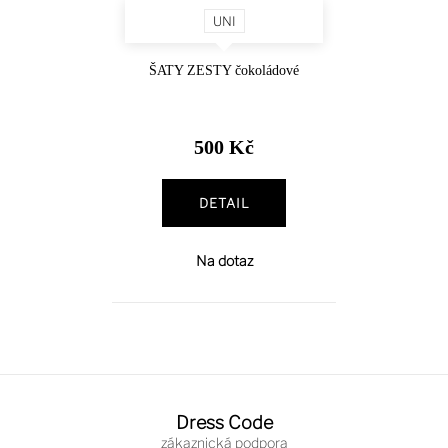
UNI
ŠATY ZESTY čokoládové
500 Kč
DETAIL
Na dotaz
Z
á
Dress Code