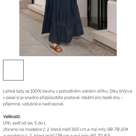
Lehké šaty ze 100% bavlny v pohodlném volném střihu. Díky šňůrce
v pase si je snadno přizpůsobíte postavě. Ideální pro teplé dny –
příjemné, vzdušné a nadčasové.
Velikosti:
UNI, sedí od vel. S do L
(foceno na modelce č. 1,
která měří 165 cm a má míry 98-78-104
a modelce č. 2,
která měří 178 cm a má míry 90-70-92)