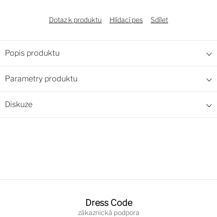
Dotaz k produktu
Hlídací pes
Sdílet
Popis produktu
Parametry produktu
Diskuze
Z
á
Dress Code