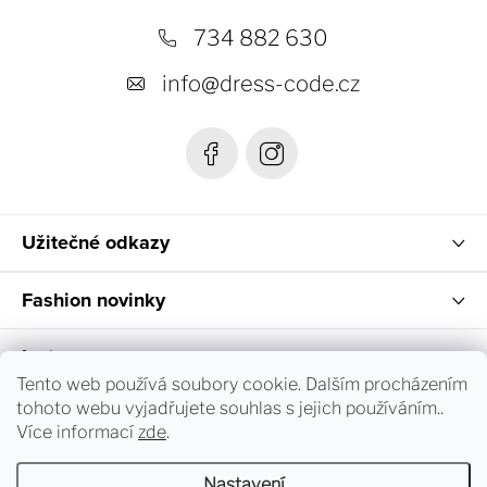
p
a
734 882 630
t
info
@
dress-code.cz
í
Užitečné odkazy
Fashion novinky
Instagram
Tento web používá soubory cookie. Dalším procházením
tohoto webu vyjadřujete souhlas s jejich používáním..
Sledování objednávky a vrácení zboží
Více informací
zde
.
Nastavení