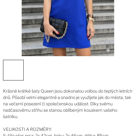
Krásné krátké šaty Queen jsou dokonalou volbou do teplých letních
dnů. Působí velmi elegantně a snadno je využijete jak do města, tak
na večerní posezení či společenskou událost. Díky svému
nadčasovému střihu se stanou oblíbeným kouskem vašeho
šatníku.
VELIKOSTI A ROZMĚRY:
S: šíře přes prsa: 2x 42cm, boky: 2x 46cm, délka: 85cm