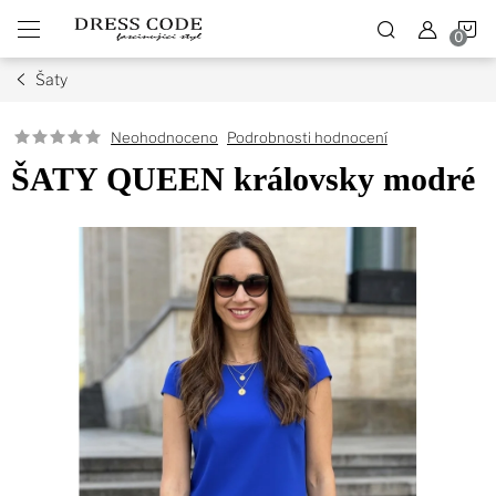
Přejít
N
na
obsah
Šaty
K
Podrobnosti hodnocení
Neohodnoceno
ŠATY QUEEN královsky modré