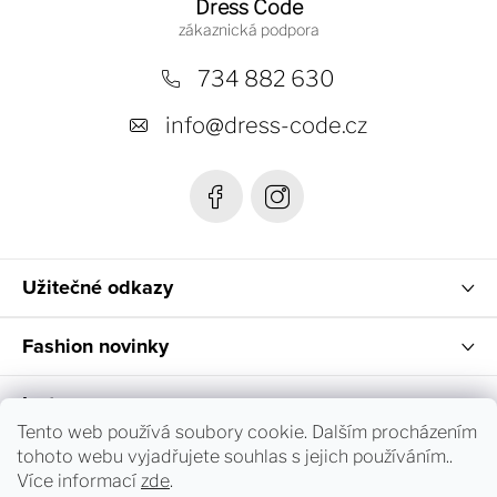
á
Dress Code
p
a
734 882 630
t
info
@
dress-code.cz
í
Užitečné odkazy
Fashion novinky
Instagram
Tento web používá soubory cookie. Dalším procházením
tohoto webu vyjadřujete souhlas s jejich používáním..
Sledování objednávky a vrácení zboží
Více informací
zde
.