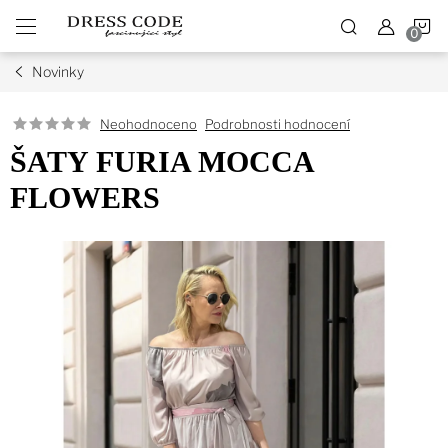
Přejít
N
na
obsah
Novinky
K
Podrobnosti hodnocení
Neohodnoceno
ŠATY FURIA MOCCA
FLOWERS