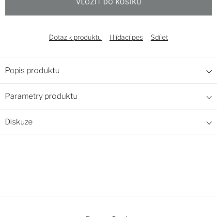
VLOŽIT DO KOŠÍKU
Dotaz k produktu
Hlídací pes
Sdílet
Popis produktu
Parametry produktu
Diskuze
Z