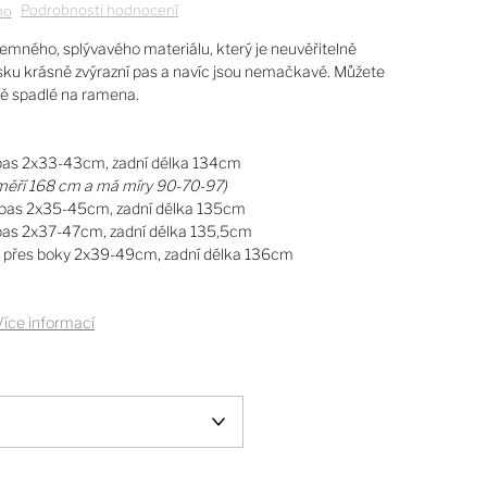
Podrobnosti hodnocení
no
emného, splývavého materiálu, který je neuvěřitelně
ásku krásně zvýrazní pas a navíc jsou nemačkavé. Můžete
rně spadlé na ramena.
 pas 2x33-43cm, zadní délka 134cm
měří 168 cm a má míry 90-70-97)
, pas 2x35-45cm, zadní délka 135cm
 pas 2x37-47cm, zadní délka 135,5cm
, přes boky 2x39-49cm, zadní délka 136cm
Více informací