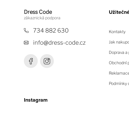
á
Užitečn
Dress Code
p
a
734 882 630
Kontakty
t
info
@
dress-code.cz
Jak nakup
í
Doprava a 
Obchodní 
Reklamace 
Podmínky o
Instagram