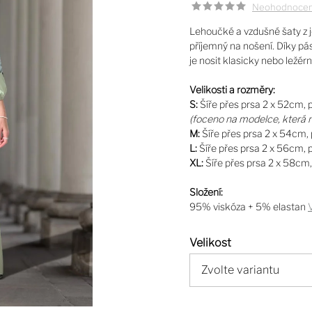
Neohodnoce
Lehoučké a vzdušné šaty z j
příjemný na nošení. Díky p
je nosit klasicky nebo ležé
Velikosti a rozměry:
S:
Šíře přes prsa 2 x 52cm,
(foceno na modelce, která 
M:
Šíře přes prsa 2 x 54cm
L:
Šíře přes prsa 2 x 56cm,
XL:
Šíře přes prsa 2 x 58cm
Složení:
95% viskóza + 5% elastan
Velikost