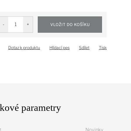
VLOŽIT DO KOŠÍKU
Dotaz k produktu
Hlídací pes
Sdílet
Tisk
kové parametry
:
Novinky