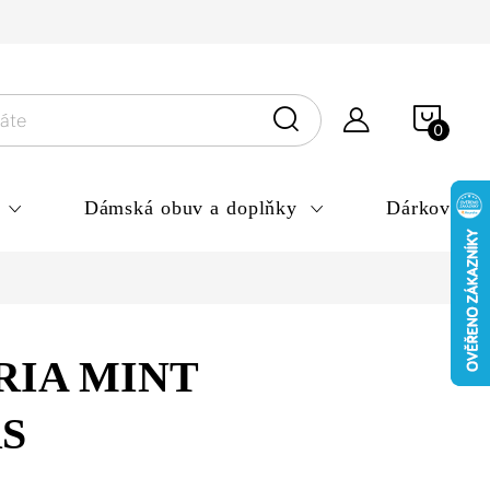
ny osobních údajů
NÁKU
KOŠÍ
Dámská obuv a doplňky
Dárkové po
RIA MINT
S