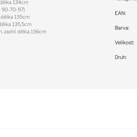
í délka 134cm
y 90-70-97)
EAN
:
í délka 135cm
 délka 135,5cm
Barva
:
m, zadní délka 136cm
Velikost
:
Druh
: