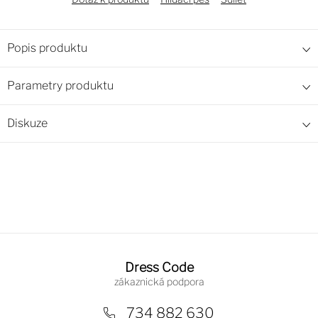
Popis produktu
Parametry produktu
Diskuze
Z
á
Dress Code
p
a
734 882 630