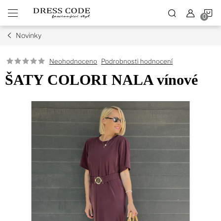
Přejít
N
na
obsah
Novinky
K
Podrobnosti hodnocení
Neohodnoceno
ŠATY COLORI NALA vínové