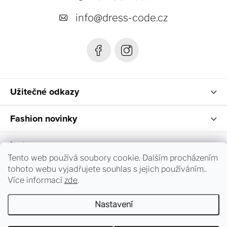
t
info
@
dress-code.cz
í
Užitečné odkazy
Fashion novinky
Instagram
Tento web používá soubory cookie. Dalším procházením
tohoto webu vyjadřujete souhlas s jejich používáním..
Sledování objednávky a vrácení zboží
Více informací
zde
.
Nastavení
Copyright 2026
dress-code.cz
. Všechna práva vyhrazena.