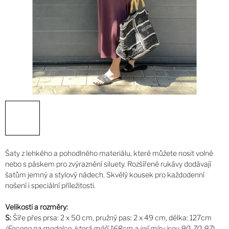
Šaty z lehkého a pohodlného materiálu, které můžete nosit volně
nebo s páskem pro zvýraznění siluety. Rozšířené rukávy dodávají
šatům jemný a stylový nádech. Skvělý kousek pro každodenní
nošení i speciální příležitosti.
Velikosti a rozměry:
S:
Šíře přes prsa: 2 x 50 cm, pružný pas: 2 x 49 cm, délka: 127cm
(Foceno na modelce, která měří 168cm a její míry jsou 90-70-97)