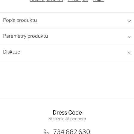
Popis produktu
Parametry produktu
Diskuze
Z
á
Dress Code
p
a
734 882 630