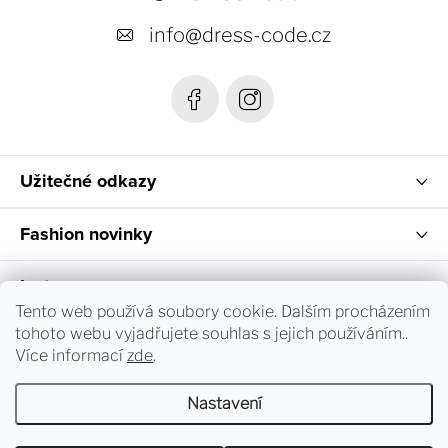
t
info
@
dress-code.cz
í
Užitečné odkazy
Fashion novinky
Instagram
Tento web používá soubory cookie. Dalším procházením
tohoto webu vyjadřujete souhlas s jejich používáním..
Sledování objednávky a vrácení zboží
Více informací
zde
.
Nastavení
Copyright 2026
dress-code.cz
. Všechna práva vyhrazena.