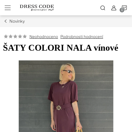
Přejít
N
na
obsah
Novinky
K
Podrobnosti hodnocení
Neohodnoceno
ŠATY COLORI NALA vínové