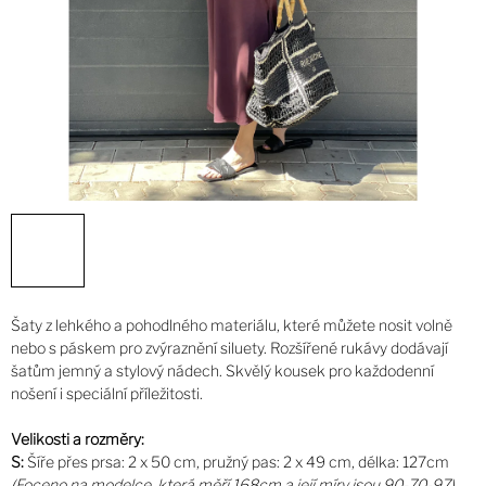
Šaty z lehkého a pohodlného materiálu, které můžete nosit volně
nebo s páskem pro zvýraznění siluety. Rozšířené rukávy dodávají
šatům jemný a stylový nádech. Skvělý kousek pro každodenní
nošení i speciální příležitosti.
Velikosti a rozměry:
S:
Šíře přes prsa: 2 x 50 cm, pružný pas: 2 x 49 cm, délka: 127cm
(Foceno na modelce, která měří 168cm a její míry jsou 90-70-97)