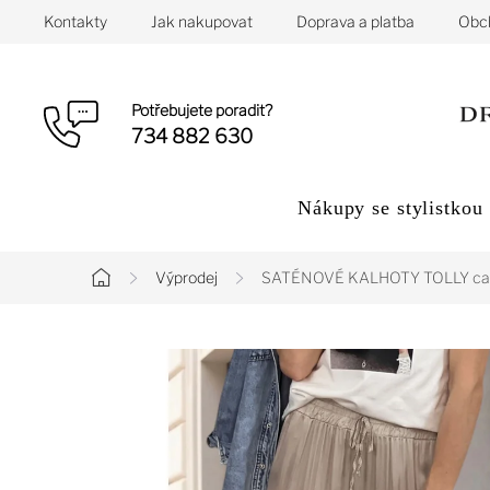
Přejít
Kontakty
Jak nakupovat
Doprava a platba
Obc
na
obsah
Potřebujete poradit?
734 882 630
Nákupy se stylistkou
Výprodej
SATÉNOVÉ KALHOTY TOLLY ca
Domů