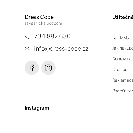
Z
á
Užitečn
Dress Code
p
a
734 882 630
Kontakty
t
info
@
dress-code.cz
Jak nakup
í
Doprava a 
Obchodní 
Reklamace 
Podmínky o
Instagram