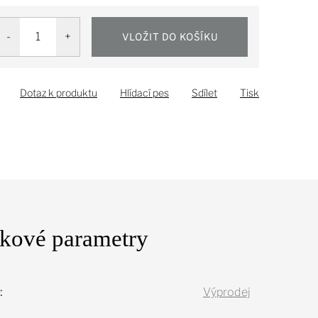
VLOŽIT DO KOŠÍKU
Dotaz k produktu
Hlídací pes
Sdílet
Tisk
kové parametry
:
Výprodej