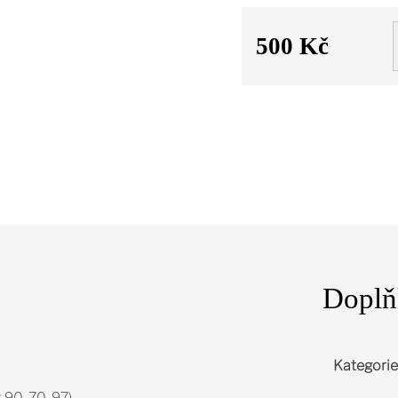
500 Kč
Měrná
cena:
Doplň
Kategorie
y 90-70-97)