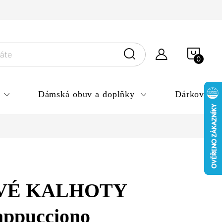
ny osobních údajů
NÁKU
KOŠÍ
Dámská obuv a doplňky
Dárkové po
VÉ KALHOTY
ppucciono