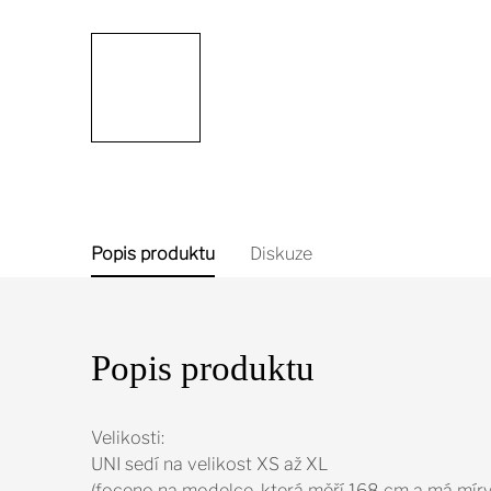
Popis produktu
Diskuze
Popis produktu
Velikosti:
UNI sedí na velikost XS až XL
(foceno na modelce, která měří 168 cm a má mír