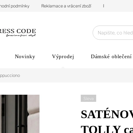
hodní podmínky
Reklamace a vrácení zboží
Podmínky ochra
Novinky
Výprodej
Dámské oblečení
ppucciono
Sleva
SATÉNO
TOLLY ca