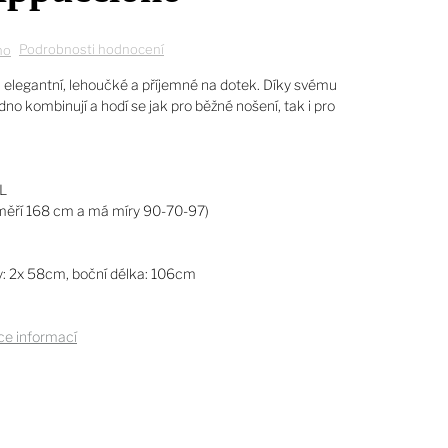
Podrobnosti hodnocení
no
 elegantní, lehoučké a příjemné na dotek. Díky svému
o kombinují a hodí se jak pro běžné nošení, tak i pro
XL
měří 168 cm a má míry 90-70-97)
: 2x 58cm, boční délka: 106cm
ce informací