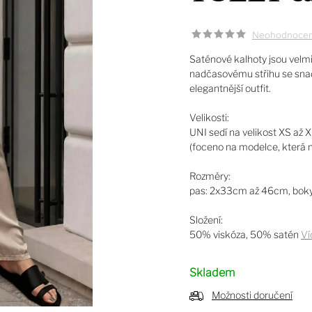
Neohodnoce
Saténové kalhoty jsou velmi
nadčasovému střihu se snadn
elegantnější outfit.
Velikosti:
UNI sedí na velikost XS až 
(foceno na modelce, která 
Rozměry:
pas: 2x33cm až 46cm, boky
Složení:
50% viskóza, 50% satén
Ví
Skladem
Možnosti doručení