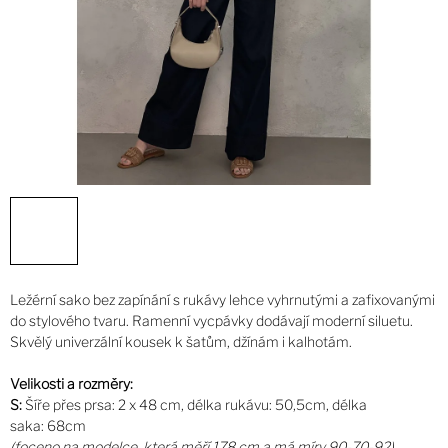
Ležérní sako bez zapínání s rukávy lehce vyhrnutými a zafixovanými
do stylového tvaru. Ramenní vycpávky dodávají moderní siluetu.
Skvělý univerzální kousek k šatům, džínám i kalhotám.
Velikosti a rozměry:
S:
Šíře přes prsa: 2 x 48 cm, délka rukávu: 50,5cm, délka
saka: 68cm
(foceno na modelce, která měří 178 cm a má míry 90-70-92)