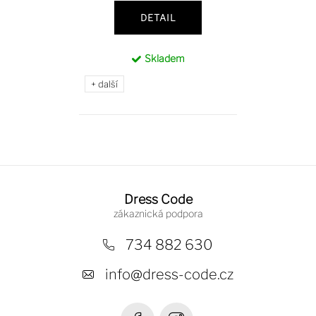
DETAIL
Skladem
+ další
Z
á
Dress Code
p
a
734 882 630
t
info
@
dress-code.cz
í