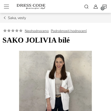
Přejít
N
na
obsah
Saka, vesty
K
Podrobnosti hodnocení
Neohodnoceno
SAKO JOLIVIA bílé