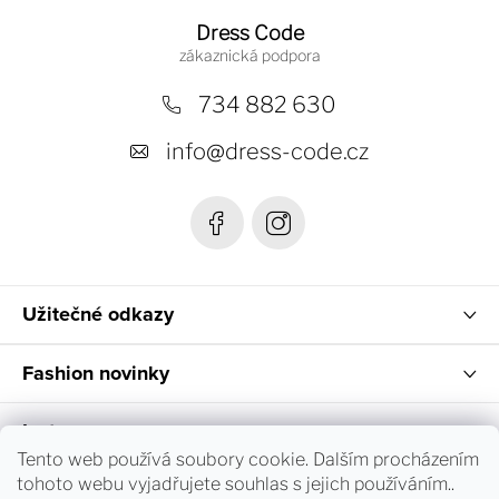
á
Dress Code
p
a
734 882 630
t
info
@
dress-code.cz
í
Užitečné odkazy
Fashion novinky
Instagram
Tento web používá soubory cookie. Dalším procházením
tohoto webu vyjadřujete souhlas s jejich používáním..