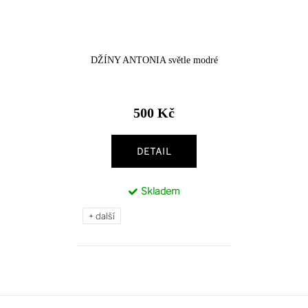
DŽÍNY ANTONIA světle modré
500 Kč
DETAIL
Skladem
+ další
Z