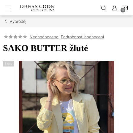
Přejít
N
na
obsah
Výprodej
K
Podrobnosti hodnocení
Neohodnoceno
SAKO BUTTER žluté
Sleva