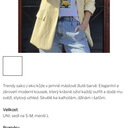
Trendy sako z eko kůže v jemné máslově žluté barvě. Elegantní a
zároveň moderní kousek, který krásně oživí každý outfit a dodá mu
svěží, stylový vzhled. Skvělé ke kalhotám, džínám i šatům.
Velikost:
UNI, sedí na S-M, menší L
Rozměry: