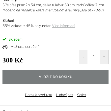
Šíře přes prsa: 2 x 54 cm, délka rukávu: 60 cm, zadní délka: 71cm
(Foceno na modelce, která měří 168cm a její míry jsou 90-70-97)
Složení:
55% viskoza + 45% polyuretan
Více informací
Skladem
Možnosti doručení
300 Kč
Měrná
cena:
VLOŽIT DO KOŠÍKU
Dotaz k produktu
Hlídací pes
Sdílet