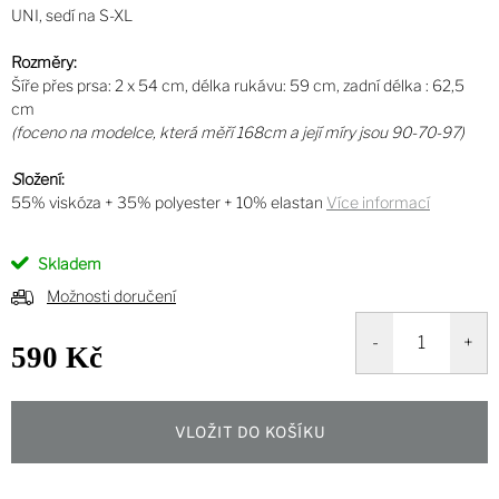
UNI, sedí na S-XL
Rozměry:
Šíře přes prsa: 2 x 54 cm, délka rukávu: 59 cm, zadní délka : 62,5
cm
(foceno na modelce, která měří 168cm a její míry jsou 90-70-97)
S
ložení:
55% viskóza + 35% polyester + 10% elastan
Více informací
Skladem
Možnosti doručení
590 Kč
Měrná
cena:
VLOŽIT DO KOŠÍKU