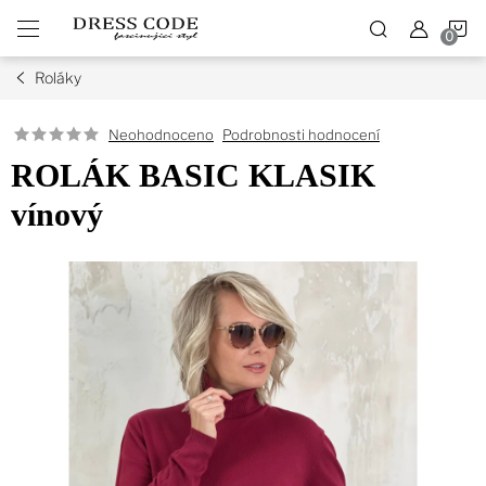
Přejít
N
na
obsah
Roláky
K
Podrobnosti hodnocení
Neohodnoceno
ROLÁK BASIC KLASIK
vínový