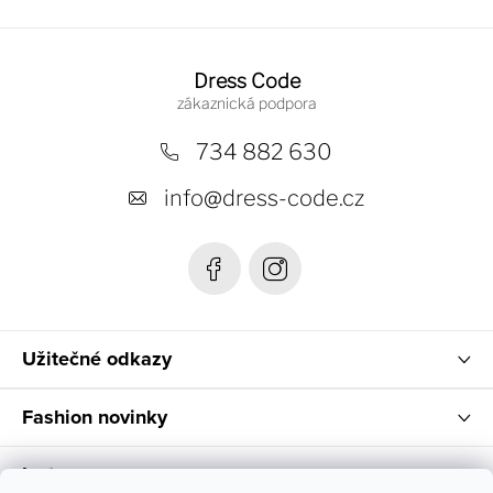
Z
á
Dress Code
p
a
734 882 630
t
info
@
dress-code.cz
í
Užitečné odkazy
Fashion novinky
Instagram