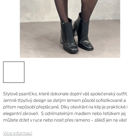
Stylové psaníčko, které dokonale doplní váš společenský outfit.
Jemně třpytivý design se zlatým lemem působí sofistikovaně a
přitom nepůsobí přeplácaně. Díky otevírání na klip je praktické i
elegantní zároveň. S odnímatelným madlem nebo řetízkem jej
můžete držet v ruce nebo nosit přes rameno – záleží jen na vás!
Více informací