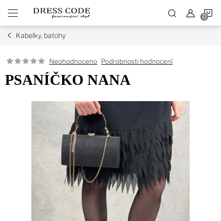
Přejít
N
na
obsah
Kabelky, batohy
K
Podrobnosti hodnocení
Neohodnoceno
PSANÍČKO NANA