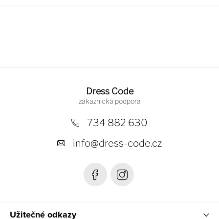
Z
á
Dress Code
p
a
734 882 630
t
info
@
dress-code.cz
í
Užitečné odkazy