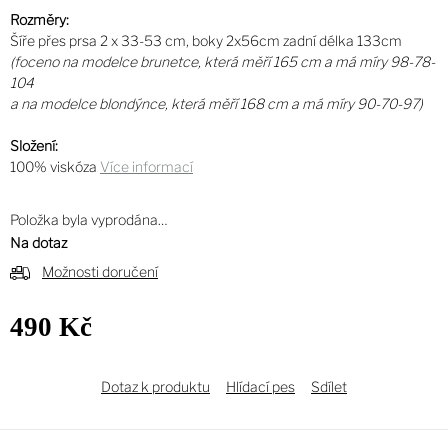
Rozměry:
Šíře přes prsa 2 x 33-53 cm, boky 2x56cm zadní délka 133cm
(foceno na modelce brunetce, která měří 165 cm a má míry 98-78-
104
a na modelce blondýnce
, která měří 168 cm a má míry 90-70-97
)
Složení:
100% viskóza
Více informací
Položka byla vyprodána…
Na dotaz
Možnosti doručení
490 Kč
Měrná
cena:
Dotaz k produktu
Hlídací pes
Sdílet