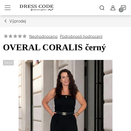
Přejít
N
na
obsah
Výprodej
K
Podrobnosti hodnocení
Neohodnoceno
OVERAL CORALIS černý
Sleva