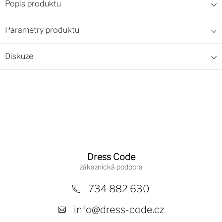
Popis produktu
Parametry produktu
Diskuze
Z
á
Dress Code
p
a
734 882 630
t
info
@
dress-code.cz