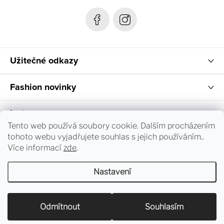
í
Užitečné odkazy
Fashion novinky
Instagram
Tento web používá soubory cookie. Dalším procházením
tohoto webu vyjadřujete souhlas s jejich používáním..
Sledování objednávky a vrácení zboží
Více informací
zde
.
Nastavení
Copyright 2026
dress-code.cz
. Všechna práva vyhrazena.
Upravit nastavení cookies
Odmítnout
Souhlasím
Vytvořil Shoptet