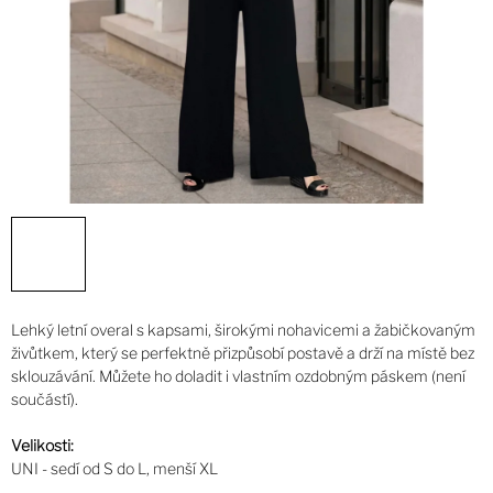
Lehký letní overal s kapsami, širokými nohavicemi a žabičkovaným
živůtkem, který se perfektně přizpůsobí postavě a drží na místě bez
sklouzávání. Můžete ho doladit i vlastním ozdobným páskem (není
součástí).
Velikosti:
UNI - sedí od S do L, menší XL