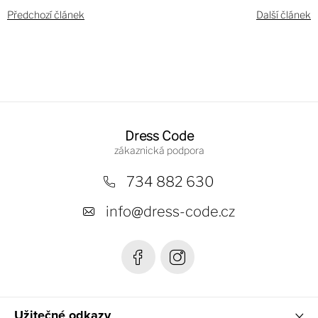
Předchozí článek
Další článek
Z
á
Dress Code
p
a
734 882 630
t
info
@
dress-code.cz
í
Užitečné odkazy