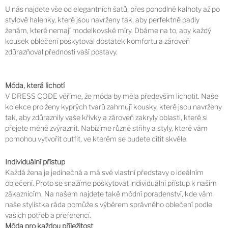
U nás najdete vše od elegantních šatů, přes pohodlné kalhoty až po
stylové halenky, které jsou navrženy tak, aby perfektně padly
ženám, které nemají modelkovské míry. Dbáme na to, aby každý
kousek oblečení poskytoval dostatek komfortu a zároveň
zdůrazňoval přednosti vaší postavy.
Móda, která lichotí
V DRESS CODE věříme, že móda by měla především lichotit. Naše
kolekce pro ženy kyprých tvarů zahrnují kousky, které jsou navrženy
tak, aby zdůraznily vaše křivky a zároveň zakryly oblasti, které si
přejete méně zvýraznit. Nabízíme různé střihy a styly, které vám
pomohou vytvořit outfit, ve kterém se budete cítit skvěle.
Individuální přístup
Každá žena je jedinečná a má své vlastní představy o ideálním
oblečení. Proto se snažíme poskytovat individuální přístup k našim
zákaznicím. Na našem najdete také módní poradenství, kde vám
naše stylistka ráda pomůže s výběrem správného oblečení podle
vašich potřeb a preferencí.
Móda pro každou příležitost