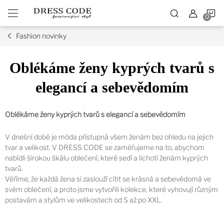
Přejít
N
na
obsah
Fashion novinky
K
Oblékáme ženy kyprých tvarů s
elegancí a sebevědomím
Oblékáme ženy kyprých tvarů s elegancí a sebevědomím
V dnešní době je móda přístupná všem ženám bez ohledu na jejich
tvar a velikost. V DRESS CODE se zaměřujeme na to, abychom
nabídli širokou škálu oblečení, které sedí a lichotí ženám kyprých
tvarů.
Věříme, že každá žena si zaslouží cítit se krásná a sebevědomá ve
svém oblečení, a proto jsme vytvořili kolekce, které vyhovují různým
postavám a stylům ve velikostech od S až po XXL.