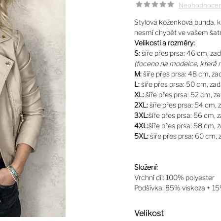
Neohodnoce
Stylová koženková bunda, kt
nesmí chybět ve vašem šatn
Velikosti a rozměry:
S:
šíře přes prsa: 46 cm, za
(foceno na modelce, která 
M:
šíře přes prsa: 48 cm, z
L:
šíře přes prsa: 50 cm, za
XL:
šíře přes prsa: 52 cm, z
2XL:
šíře přes prsa: 54 cm,
3XL:
šíře přes prsa: 56 cm,
4XL:
šíře přes prsa: 58 cm,
5XL:
šíře přes prsa: 60 cm,
Složení:
Vrchní díl: 100% polyester
Podšívka: 85% viskoza + 15
Velikost