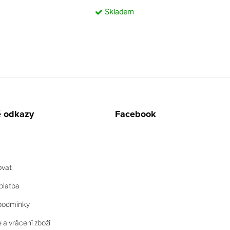
Skladem
é odkazy
Facebook
ovat
platba
podmínky
a vrácení zboží