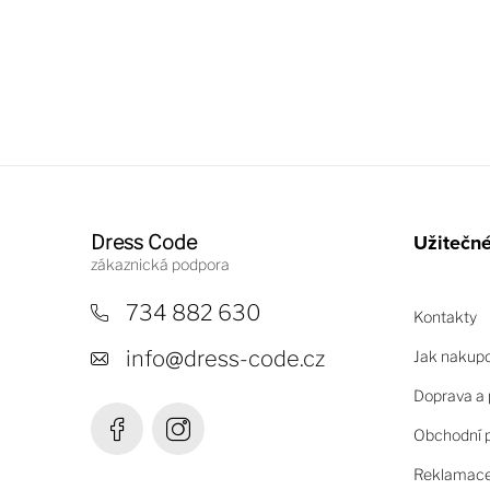
Z
á
Užitečn
Dress Code
p
a
734 882 630
Kontakty
t
info
@
dress-code.cz
Jak nakup
í
Doprava a 
Obchodní 
Reklamace 