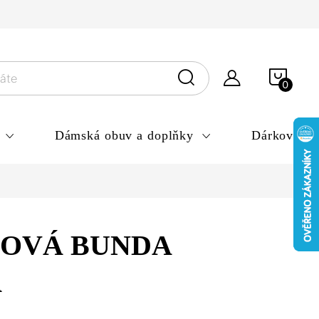
ny osobních údajů
NÁKU
KOŠÍ
Dámská obuv a doplňky
Dárkové po
OVÁ BUNDA
A