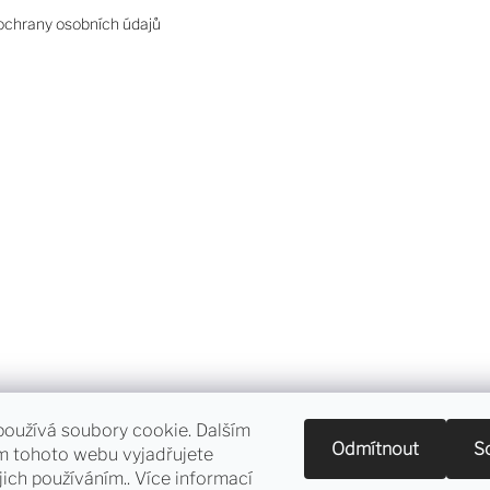
chrany osobních údajů
oužívá soubory cookie. Dalším
Sledování objednávky a vrácení zboží
Odmítnout
S
m tohoto webu vyjadřujete
jich používáním.. Více informací