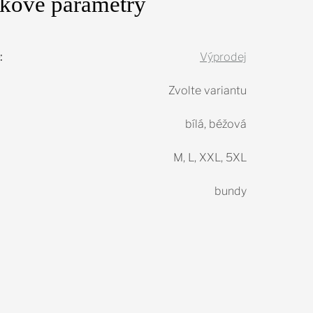
kové parametry
:
Výprodej
Zvolte variantu
bílá, béžová
M, L, XXL, 5XL
bundy