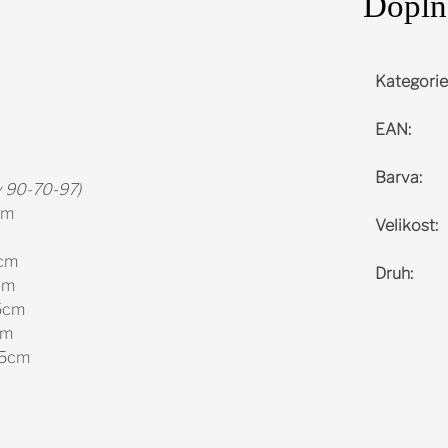
Doplň
Kategorie
EAN
:
Barva
:
y 90-70-97)
cm
Velikost
:
5cm
Druh
:
cm
,5cm
cm
,5cm