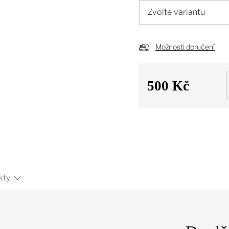
Možnosti doručení
500 Kč
Měrná
cena:
kty