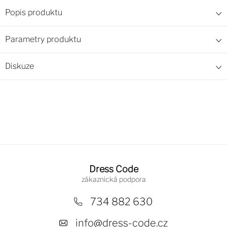
Popis produktu
Parametry produktu
Diskuze
Z
á
Dress Code
p
a
734 882 630
t
info
@
dress-code.cz