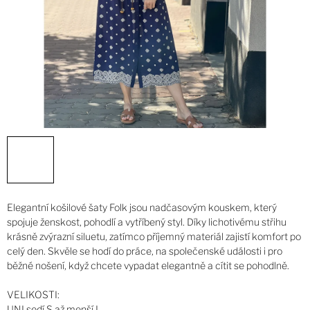
Elegantní košilové šaty Folk jsou nadčasovým kouskem, který
spojuje ženskost, pohodlí a vytříbený styl. Díky lichotivému střihu
krásně zvýrazní siluetu, zatímco příjemný materiál zajistí komfort po
celý den. Skvěle se hodí do práce, na společenské události i pro
běžné nošení, když chcete vypadat elegantně a cítit se pohodlně.
VELIKOSTI:
UNI sedí S až menší L