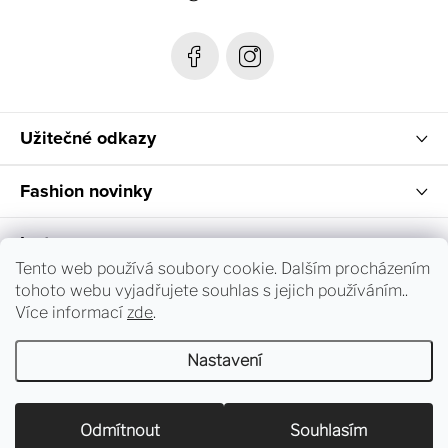
í
Užitečné odkazy
Fashion novinky
Instagram
Tento web používá soubory cookie. Dalším procházením
tohoto webu vyjadřujete souhlas s jejich používáním..
Sledování objednávky a vrácení zboží
Více informací
zde
.
Nastavení
Copyright 2026
dress-code.cz
. Všechna práva vyhrazena.
Upravit nastavení cookies
Odmítnout
Souhlasím
Vytvořil Shoptet