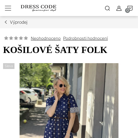
Přejít
N
na
obsah
Výprodej
K
Podrobnosti hodnocení
Neohodnoceno
KOŠILOVÉ ŠATY FOLK
Sleva