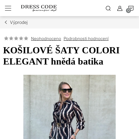
Přejít
N
na
obsah
Výprodej
K
Podrobnosti hodnocení
Neohodnoceno
KOŠILOVÉ ŠATY COLORI
ELEGANT hnědá batika