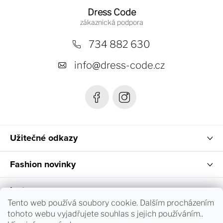
á
Dress Code
p
a
734 882 630
t
info
@
dress-code.cz
í
Užitečné odkazy
Fashion novinky
Instagram
Tento web používá soubory cookie. Dalším procházením
tohoto webu vyjadřujete souhlas s jejich používáním..
Sledování objednávky a vrácení zboží