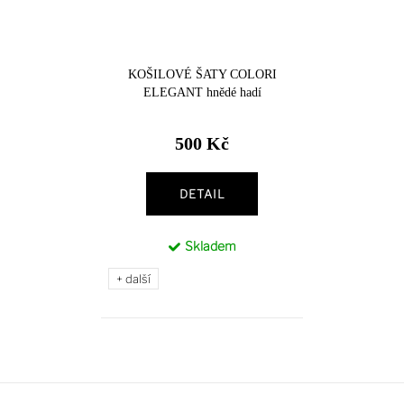
KOŠILOVÉ ŠATY COLORI
ELEGANT hnědé hadí
500 Kč
DETAIL
Skladem
+ další
Z