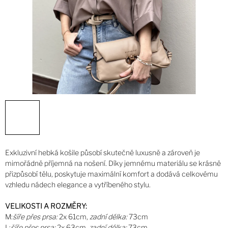
Exkluzivní hebká košile působí skutečně luxusně a zároveň je
mimořádně příjemná na nošení. Díky jemnému materiálu se krásně
přizpůsobí tělu, poskytuje maximální komfort a dodává celkovému
vzhledu nádech elegance a vytříbeného stylu.
VELIKOSTI A ROZMĚRY:
M:
šíře přes prsa:
2x 61cm,
zadní délka:
73cm
L:
šíře přes prsa:
2x 63cm,
zadní délka:
73cm