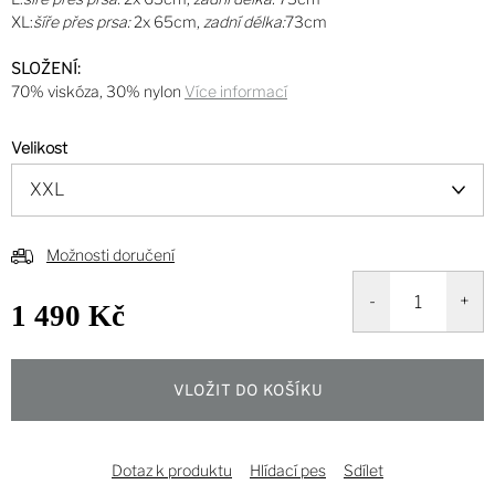
XL:
šíře přes prsa:
2x 65cm,
zadní délka:
73cm
SLOŽENÍ:
70% viskóza, 30% nylon
Více informací
Velikost
Možnosti doručení
1 490 Kč
Měrná
cena:
VLOŽIT DO KOŠÍKU
Dotaz k produktu
Hlídací pes
Sdílet