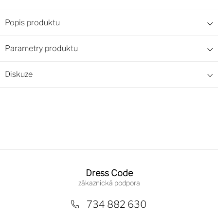
Popis produktu
Parametry produktu
Diskuze
Z
á
Dress Code
p
a
734 882 630