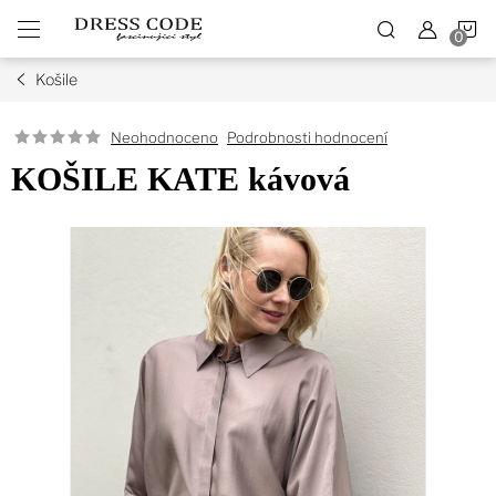
Přejít
N
na
obsah
Košile
K
Podrobnosti hodnocení
Neohodnoceno
KOŠILE KATE kávová