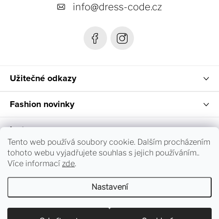
t
info
@
dress-code.cz
í
Užitečné odkazy
Fashion novinky
Instagram
Tento web používá soubory cookie. Dalším procházením
tohoto webu vyjadřujete souhlas s jejich používáním..
Sledování objednávky a vrácení zboží
Více informací
zde
.
Nastavení
Copyright 2026
dress-code.cz
. Všechna práva vyhrazena.
Upravit nastavení cookies