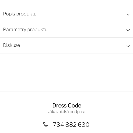
Popis produktu
Parametry produktu
Diskuze
Z
á
Dress Code
p
a
734 882 630