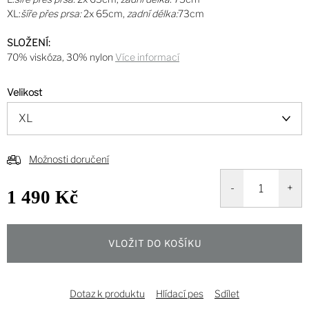
XL:
šíře přes prsa:
2x 65cm,
zadní délka:
73cm
SLOŽENÍ:
70% viskóza, 30% nylon
Více informací
Velikost
Možnosti doručení
1 490 Kč
Měrná
cena:
VLOŽIT DO KOŠÍKU
Dotaz k produktu
Hlídací pes
Sdílet