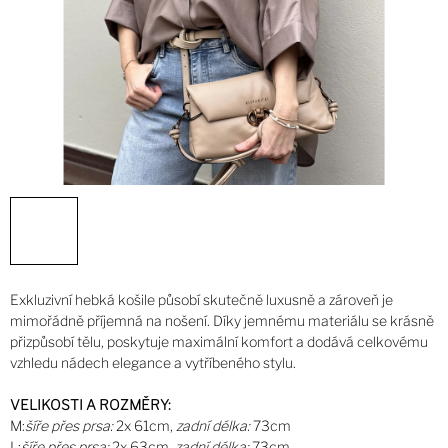
Exkluzivní hebká košile působí skutečně luxusně a zároveň je
mimořádně příjemná na nošení. Díky jemnému materiálu se krásně
přizpůsobí tělu, poskytuje maximální komfort a dodává celkovému
vzhledu nádech elegance a vytříbeného stylu.
VELIKOSTI A ROZMĚRY:
M:
šíře přes prsa:
2x 61cm,
zadní délka:
73cm
L:
šíře přes prsa:
2x 63cm,
zadní délka:
73cm