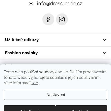
t
info
@
dress-code.cz
í
Užitečné odkazy
Fashion novinky
Instagram
Tento web používá soubory cookie. Dalším procházením
tohoto webu vyjadřujete souhlas s jejich používáním..
Sledování objednávky a vrácení zboží
Více informací
zde
.
Nastavení
Copyright 2026
dress-code.cz
. Všechna práva vyhrazena.
Upravit nastavení cookies