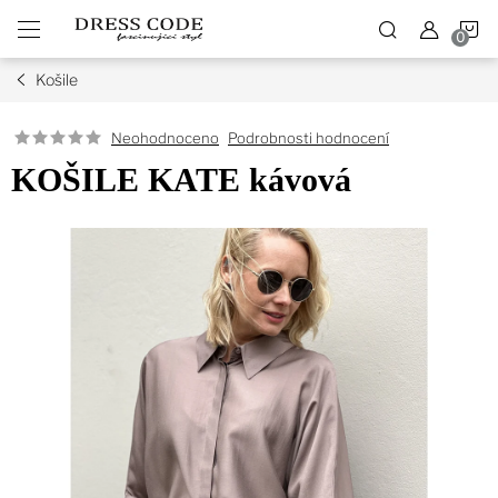
Přejít
N
na
obsah
Košile
K
Podrobnosti hodnocení
Neohodnoceno
KOŠILE KATE kávová