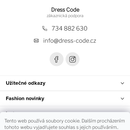
Z
á
Dress Code
p
a
734 882 630
t
info
@
dress-code.cz
í
Užitečné odkazy
Fashion novinky
Instagram
Tento web používá soubory cookie. Dalším procházením
tohoto webu vyjadřujete souhlas s jejich používáním..