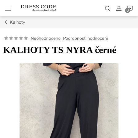
Přejít
N
na
obsah
Kalhoty
K
Podrobnosti hodnocení
Neohodnoceno
KALHOTY TS NYRA černé