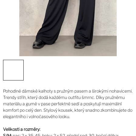
Pohodlné dámské kalhoty s pružným pasem a širokými nohavicemi.
Trendy střih, který dodá každému outfitu šmrnc. Díky pružnému
materiálu a gumě v pase perfektně sedí a poskytují maximální
komfort po celý den. Stylový kousek, který snadno zkombinujete do
elegantního i volnočasového looku.
Velikosti a rozměry:
S/M:
pas: 2 x 35-45, boky: 2 x 52, přední sed: 30, boční délka: