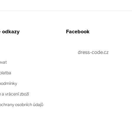
é odkazy
Facebook
dress-code.cz
ovat
platba
podmínky
a vrácení zboží
chrany osobních údajů