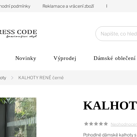
hodní podmínky
Reklamace a vrácení zboží
Podmínky ochra
Novinky
Výprodej
Dámské oblečení
oty
KALHOTY RENÉ černé
KALHOTY
Neohodnoce
Pohodlné dámské kalhoty s