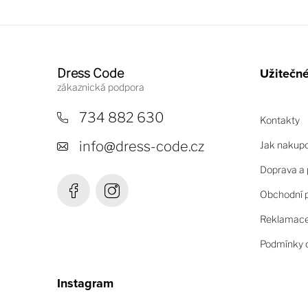
Z
á
Užitečn
Dress Code
p
a
734 882 630
Kontakty
t
info
@
dress-code.cz
Jak nakup
í
Doprava a 
Obchodní 
Reklamace 
Podmínky o
Instagram