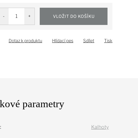
VLOŽIT DO KOŠÍKU
Dotaz k produktu
Hlídací pes
Sdílet
Tisk
kové parametry
:
Kalhoty