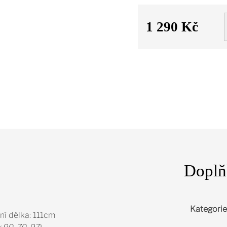
1 290 Kč
Měrná
cena:
Doplň
Kategorie
ční délka: 111cm