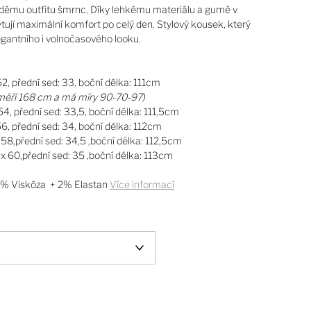
aždému outfitu šmrnc. Díky lehkému materiálu a gumě v
tují maximální komfort po celý den. Stylový kousek, který
gantního i volnočasového looku.
 52, přední sed: 33, boční délka: 111cm
měří 168 cm a má míry 90-70-97)
 54, přední sed: 33,5, boční délka: 111,5cm
 56, přední sed: 34, boční délka: 112cm
x 58,přední sed: 34,5 ,boční délka: 112,5cm
2 x 60,přední sed: 35 ,boční délka: 113cm
% Viskóza + 2% Elastan
Více informací