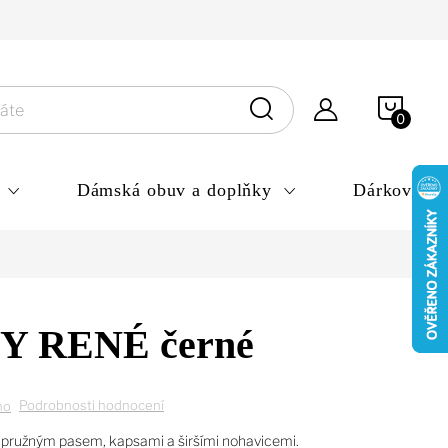
ny osobních údajů
NÁKU
KOŠÍ
Dámská obuv a doplňky
Dárkové po
 RENÉ černé
Podrobnosti hodnocení
no
 pružným pasem, kapsami a širšími nohavicemi.