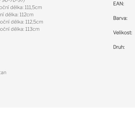
y 90-70-97)
EAN
:
 boční délka: 111,5cm
ční délka: 112cm
Barva
:
,boční délka: 112,5cm
,boční délka: 113cm
Velikost
:
Druh
:
tan