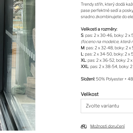
Trendy střih, který dodá k
pase perfektně sedí a posky
snadno zkombinujete do ele
Velikosti a rozměry:
S
: pas: 2 x 30-46, boky: 2 x
(foceno na modelce, která 
M
: pas: 2 x 32-48, boky: 2 x
L
: pas: 2 x 34-50, boky: 2 x
XL
: pas: 2 x 36-52, boky: 2 
XXL
: pas: 2 x 38-54, boky: 
Složení:
50% Polyester + 48
Velikost
Možnosti doručení