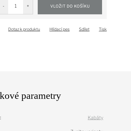
VLOŽIT DO KOŠÍKU
Dotaz k produktu
Hlídací pes
Sdílet
Tisk
kové parametry
:
Kabáty