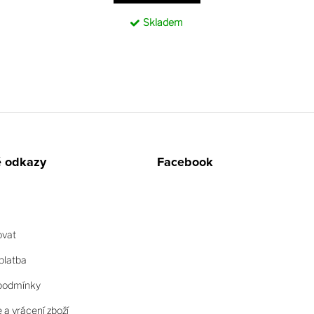
Skladem
é odkazy
Facebook
ovat
platba
podmínky
a vrácení zboží