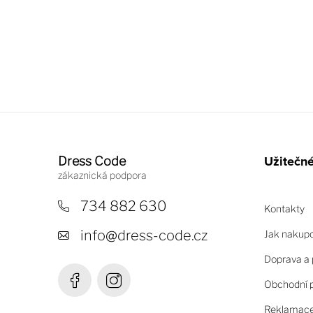
Z
á
Užitečn
Dress Code
p
a
734 882 630
Kontakty
t
info
@
dress-code.cz
Jak nakup
í
Doprava a 
Obchodní 
Reklamace 