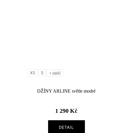
XS
S
+ další
DŽÍNY ARLINE světle modré
1 290 Kč
DETAIL