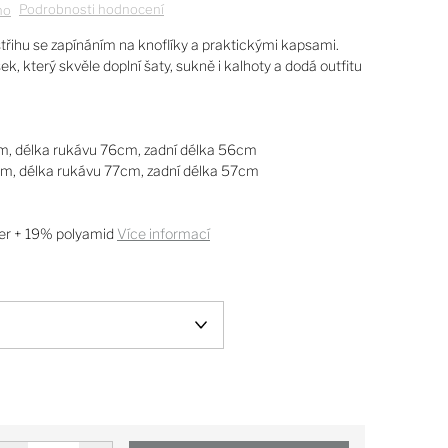
Podrobnosti hodnocení
no
třihu se zapínáním na knoflíky a praktickými kapsami.
, který skvěle doplní šaty, sukně i kalhoty a dodá outfitu
cm, délka rukávu 76cm, zadní délka 56cm
6cm, délka rukávu 77cm, zadní délka 57cm
er + 19% polyamid
Více informací