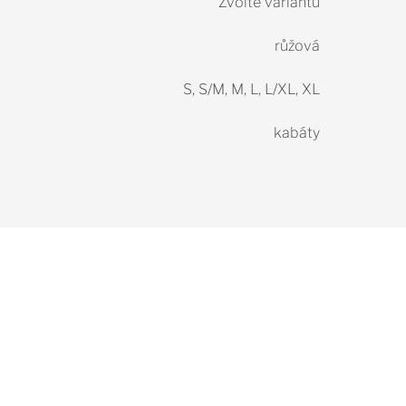
Zvolte variantu
růžová
S, S/M, M, L, L/XL, XL
kabáty