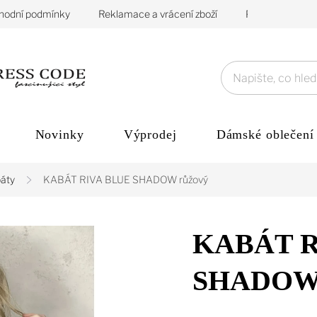
hodní podmínky
Reklamace a vrácení zboží
Podmínky ochra
Novinky
Výprodej
Dámské oblečení
áty
KABÁT RIVA BLUE SHADOW růžový
KABÁT R
SHADOW 