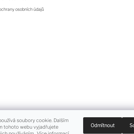
chrany osobních údajů
oužívá soubory cookie. Dalším
Sledování objednávky a vrácení zboží
Odmítnout
S
m tohoto webu vyjadřujete
jich používáním.. Více informací