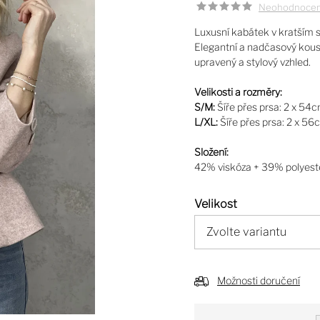
Neohodnoce
Luxusní kabátek v kratším s
Elegantní a nadčasový kousek
upravený a stylový vzhled.
Velikosti a rozměry:
S/M:
Šíře přes prsa: 2 x 54
L/XL:
Šíře přes prsa: 2 x 5
Složení:
42% viskóza + 39% polyest
Velikost
Možnosti doručení