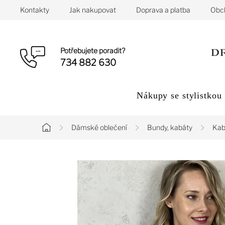
Přejít
Kontakty
Jak nakupovat
Doprava a platba
Obc
na
obsah
Potřebujete poradit?
734 882 630
Nákupy se stylistkou
Dámské oblečení
Bundy, kabáty
Kab
Domů