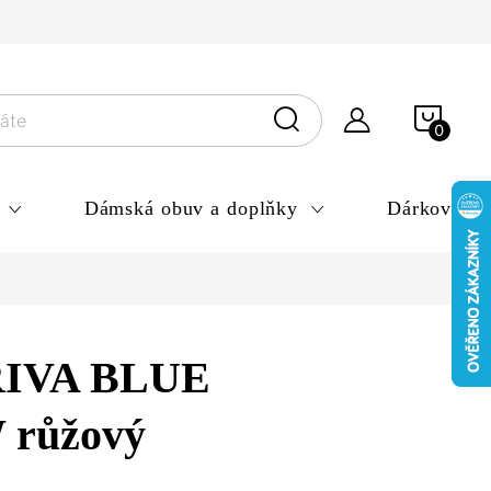
ny osobních údajů
NÁKU
KOŠÍ
Dámská obuv a doplňky
Dárkové po
IVA BLUE
růžový