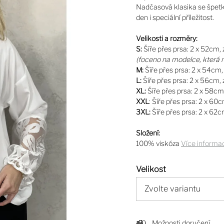
Nadčasová klasika se špetko
den i speciální příležitost.
Velikosti a rozměry:
S:
Šíře přes prsa: 2 x 52cm,
(foceno na modelce, která m
M:
Šíře přes prsa: 2 x 54cm
L:
Šíře přes prsa: 2 x 56cm,
XL:
Šíře přes prsa: 2 x 58cm
XXL
: Šíře přes prsa: 2 x 60
3XL:
Šíře přes prsa: 2 x 62c
Složení:
100% viskóza
Více informa
Velikost
Možnosti doručení