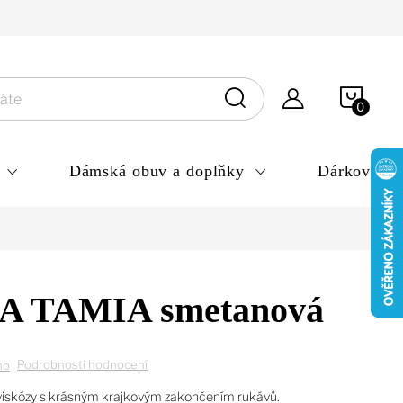
ny osobních údajů
NÁKU
KOŠÍ
Dámská obuv a doplňky
Dárkové po
 TAMIA smetanová
Podrobnosti hodnocení
no
viskózy s krásným krajkovým zakončením rukávů.