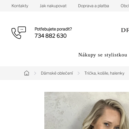
Přejít
Kontakty
Jak nakupovat
Doprava a platba
Obc
na
obsah
Potřebujete poradit?
734 882 630
Nákupy se stylistkou
Dámské oblečení
Trička, košile, halenky
Domů