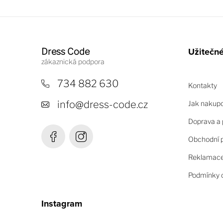
Z
á
Užitečn
Dress Code
p
a
734 882 630
Kontakty
t
info
@
dress-code.cz
Jak nakup
í
Doprava a 
Obchodní 
Reklamace 
Podmínky o
Instagram