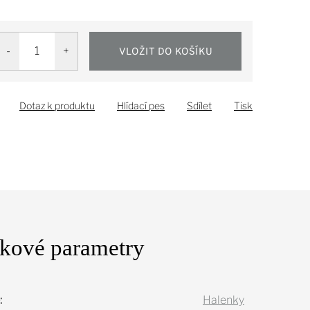
VLOŽIT DO KOŠÍKU
Dotaz k produktu
Hlídací pes
Sdílet
Tisk
kové parametry
:
Halenky