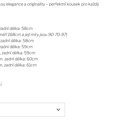
u elegance a originality – perfektní kousek pro každý
 zadní délka: 58cm
ěří 168cm a její míry jsou 90-70-97)
, zadní délka: 58cm
 zadní délka: 59cm
, zadní délka: 59cm
cm, zadní délka: 60cm
m, zadní délka: 61cm
cí