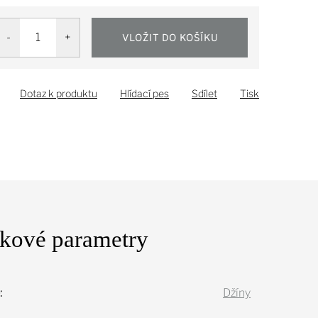
VLOŽIT DO KOŠÍKU
Dotaz k produktu
Hlídací pes
Sdílet
Tisk
kové parametry
:
Džíny