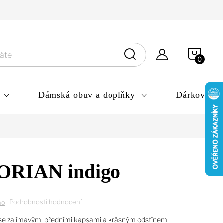
ny osobních údajů
NÁKU
KOŠÍ
Dámská obuv a doplňky
Dárkové po
RIAN indigo
Podrobnosti hodnocení
no
y se zajímavými předními kapsami a krásným odstínem