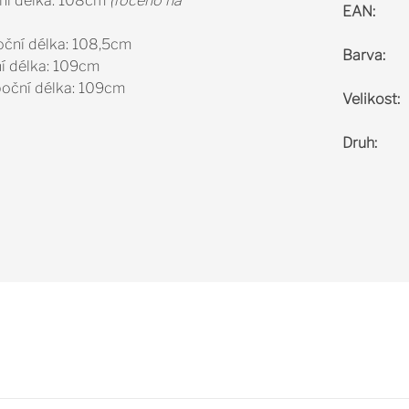
oční délka: 108cm
(foceno na
EAN
:
boční délka: 108,5cm
Barva
:
ní délka: 109cm
,boční délka: 109cm
Velikost
:
Druh
: