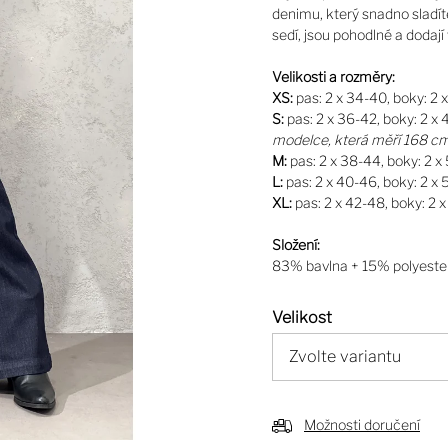
denimu, který snadno sladí
sedí, jsou pohodlné a doda
Velikosti a rozměry:
XS:
pas: 2 x 34-40, boky: 2 
S:
pas: 2 x 36-42, boky: 2 x 
modelce, která měří 168 c
M:
pas: 2 x 38-44, boky: 2 x
L:
pas: 2 x 40-46, boky: 2 x 
XL:
pas: 2 x 42-48, boky: 2 x
Složení:
83% bavlna + 15% polyeste
Velikost
Možnosti doručení