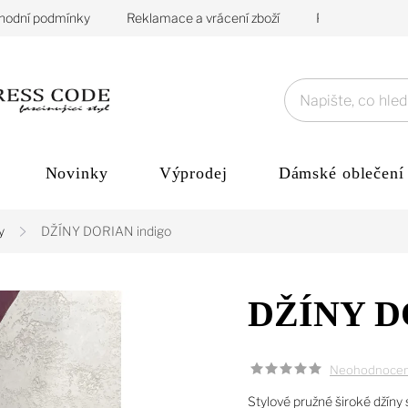
hodní podmínky
Reklamace a vrácení zboží
Podmínky ochra
Novinky
Výprodej
Dámské oblečení
y
DŽÍNY DORIAN indigo
DŽÍNY DO
Neohodnoce
Stylové pružné široké džín