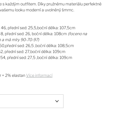
te s každým outfitem. Díky pružnému materiálu perfektně
jí vašemu looku moderní a uvolněný šmrnc.
x 46, přední sed: 25,5,boční délka: 107,5cm
48, přední sed: 26, boční délka: 108cm
(foceno na
m a má míry 90-70-97)
 50,přední sed: 26,5 ,boční délka: 108,5cm
52, přední sed: 27,boční délka: 109cm
 54, přední sed: 27,5 ,boční délka: 109cm
r + 2% elastan
Více informací