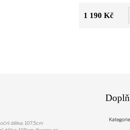
1 190 Kč
Měrná
cena:
Doplň
Kategorie
,boční délka: 107,5cm