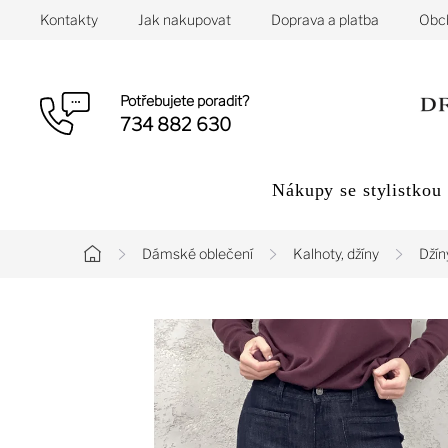
Přejít
Kontakty
Jak nakupovat
Doprava a platba
Obc
na
obsah
Potřebujete poradit?
734 882 630
Nákupy se stylistkou
Dámské oblečení
Kalhoty, džíny
Džín
Domů