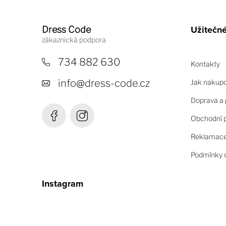
Z
á
Užitečn
Dress Code
p
a
734 882 630
Kontakty
t
info
@
dress-code.cz
Jak nakup
í
Doprava a 
Obchodní 
Reklamace 
Podmínky o
Instagram