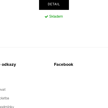
DETAIL
Skladem
é odkazy
Facebook
ovat
platba
podmínky