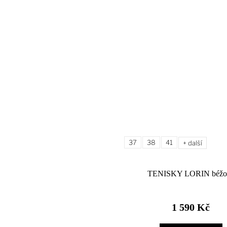
37
38
41
+ další
TENISKY LORIN béžo
1 590 Kč