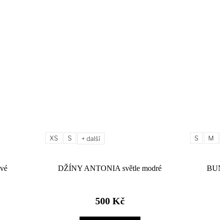
XS
S
S
M
+ další
vé
DŽÍNY ANTONIA světle modré
BU
500 Kč