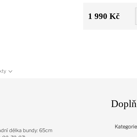
1 990 Kč
Měrná
cena:
kty
Doplň
Kategorie
zadní délka bundy: 65cm