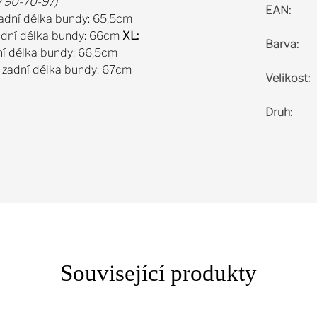
y 90-70-97)
EAN
:
zadní délka bundy: 65,5cm
zadní délka bundy: 66cm
XL:
Barva
:
dní délka bundy: 66,5cm
, zadní délka bundy: 67cm
Velikost
:
Druh
:
Související produkty