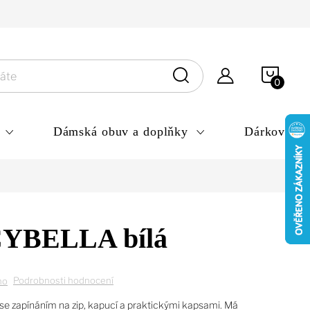
ny osobních údajů
NÁKU
KOŠÍ
Dámská obuv a doplňky
Dárkové po
YBELLA bílá
Podrobnosti hodnocení
no
e zapínáním na zip, kapucí a praktickými kapsami. Má