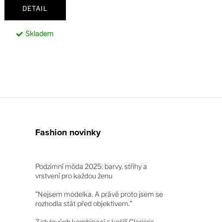
DETAIL
Skladem
Fashion novinky
Podzimní móda 2025: barvy, střihy a
vrstvení pro každou ženu
"Nejsem modelka. A právě proto jsem se
rozhodla stát před objektivem."
7 stylových kombinací s košilí Clarissa