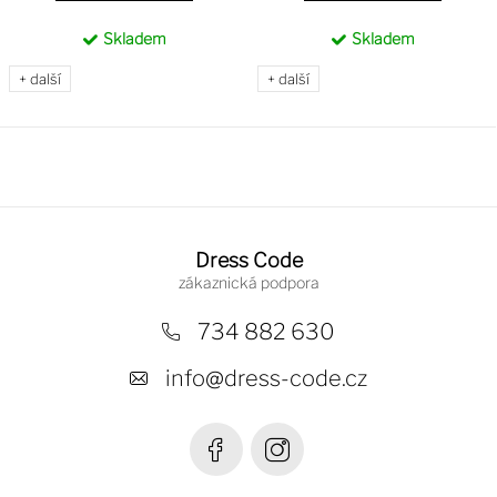
Skladem
Skladem
+ další
+ další
Z
á
Dress Code
p
a
734 882 630
t
info
@
dress-code.cz
í