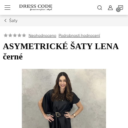
Přejít
N
na
obsah
Šaty
K
Podrobnosti hodnocení
Neohodnoceno
ASYMETRICKÉ ŠATY LENA
černé