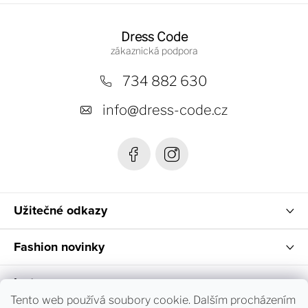
Z
á
Dress Code
p
a
734 882 630
t
info
@
dress-code.cz
í
Užitečné odkazy
Fashion novinky
Instagram
Tento web používá soubory cookie. Dalším procházením