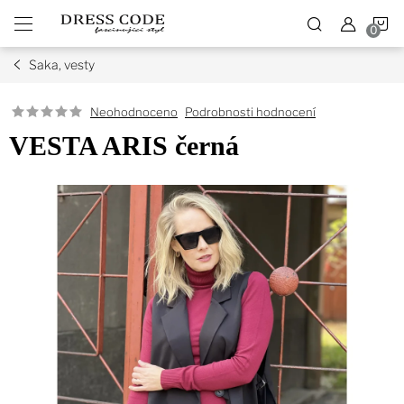
Přejít
N
na
obsah
Saka, vesty
K
Podrobnosti hodnocení
Neohodnoceno
VESTA ARIS černá