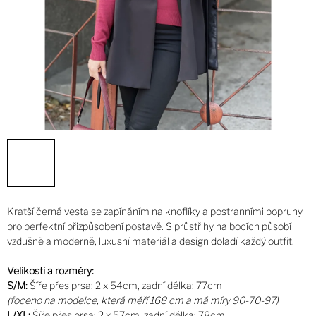
Kratší černá vesta se zapínáním na knoflíky a postranními popruhy
pro perfektní přizpůsobení postavě. S průstřihy na bocích působí
vzdušně a moderně, luxusní materiál a design doladí každý outfit.
Velikosti a rozměry:
S/M:
Šíře přes prsa: 2 x 54cm, zadní délka: 77cm
(foceno na modelce, která měří 168 cm a má míry 90-70-97)
L/XL:
Šíře přes prsa: 2 x 57cm, zadní délka: 78cm