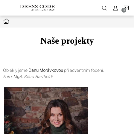
Přejít
N
na
obsah
Domů
K
Naše projekty
Oblékly jsme
Danu Morávkovou
při adventním focení.
Foto: MgA. Klára Bartheldi